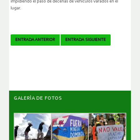
impidiendo el paso de decenas de vehículos varados en el
lugar.
Navegador
ENTRADA ANTERIOR
ENTRADA SIGUIENTE
de
artículos
GALERÌA DE FOTOS