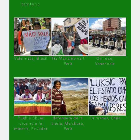
territorio
Vale mata, Brasil
Tía María no va !
Orinoco,
Perú
Venezuela
Pueblo Shuar
defensora de la
Caimanes, Chile
dice no a la
tierra, Melchora,
minería, Ecuador
Perú