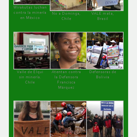
Wirakutas luchan
contra la minería
No a Dominga,
VALE mata,
en México
Chile
Brasil
Valle de Elqui
Atentan contra
Defensoras de
sin minería.
la Defensora
Bolivia
Chile
Francisca
Márquez