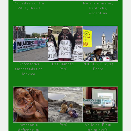
Protestas contra
No a la minería ,
VALE, Brasil
Bariloche,
Argentina
Defensoras
Las Bambas,
PUEBLA, Pue, 27
amenazadas en
Perú
Enero
México
Amazonía
Perú
Valle del Elqui
defiende su
sin minería.