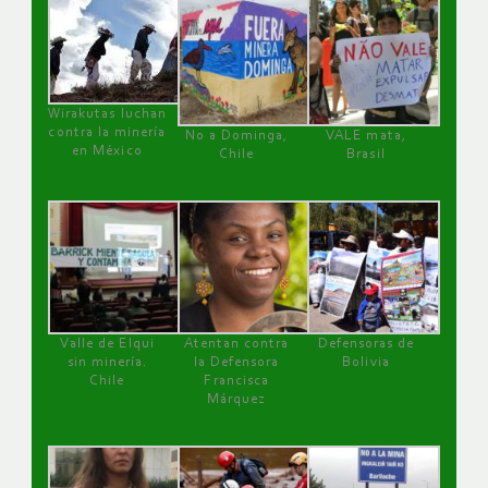
Wirakutas luchan
contra la minería
No a Dominga,
VALE mata,
en México
Chile
Brasil
Valle de Elqui
Atentan contra
Defensoras de
sin minería.
la Defensora
Bolivia
Chile
Francisca
Márquez