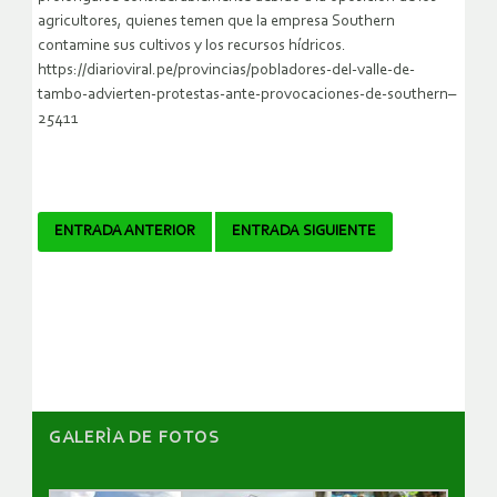
agricultores, quienes temen que la empresa Southern
contamine sus cultivos y los recursos hídricos.
https://diarioviral.pe/provincias/pobladores-del-valle-de-
tambo-advierten-protestas-ante-provocaciones-de-southern–
25411
Navegador
ENTRADA ANTERIOR
ENTRADA SIGUIENTE
de
artículos
GALERÌA DE FOTOS