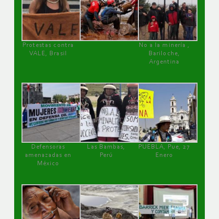
Protestas contra
No a la minería ,
VALE, Brasil
Bariloche,
Argentina
Defensoras
Las Bambas,
PUEBLA, Pue, 27
amenazadas en
Perú
Enero
México