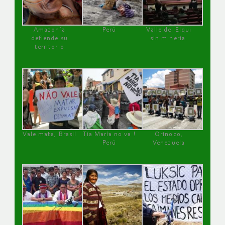
Amazonía
Perú
Valle del Elqui
defiende su
sin minería.
territorio
Vale mata, Brasil
Tía María no va !
Orinoco,
Perú
Venezuela