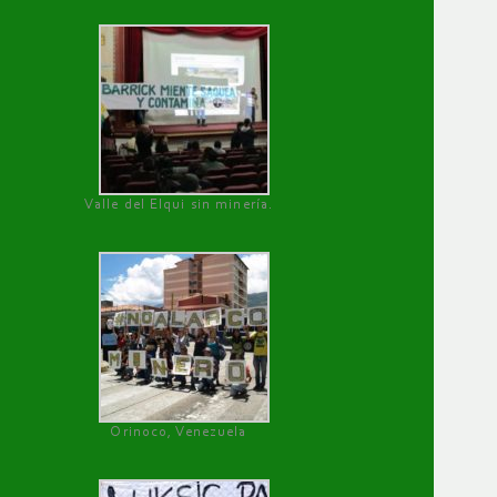
Valle del Elqui sin minería.
Orinoco, Venezuela