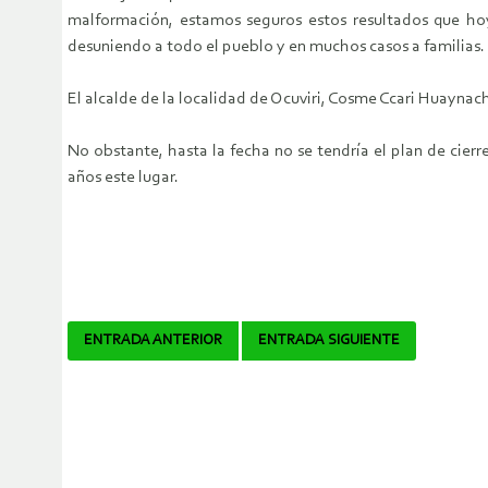
malformación, estamos seguros estos resultados que hoy
desuniendo a todo el pueblo y en muchos casos a familias.
El alcalde de la localidad de Ocuviri, Cosme Ccari Huaynac
No obstante, hasta la fecha no se tendría el plan de cier
años este lugar.
Navegador
ENTRADA ANTERIOR
ENTRADA SIGUIENTE
de
artículos