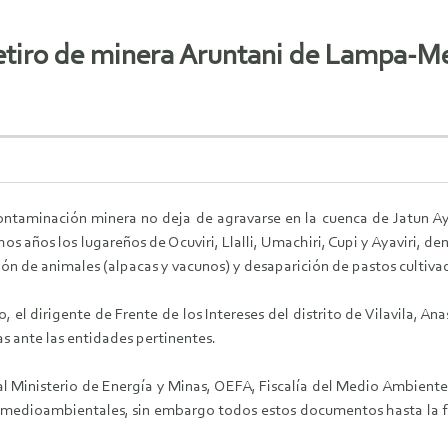
etiro de minera Aruntani de Lampa-Me
ntaminación minera no deja de agravarse en la cuenca de Jatun Ayll
s años los lugareños de Ocuviri, Llalli, Umachiri, Cupi y Ayaviri, de
 de animales (alpacas y vacunos) y desaparición de pastos cultiva
, el dirigente de Frente de los Intereses del distrito de Vilavila, A
s ante las entidades pertinentes.
 Ministerio de Energía y Minas, OEFA, Fiscalía del Medio Ambiente 
s medioambientales, sin embargo todos estos documentos hasta la f