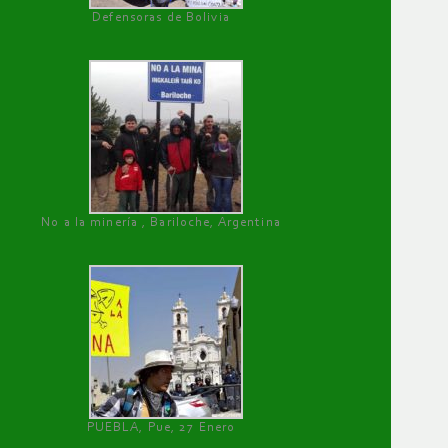
Defensoras de Bolivia
No a la minería , Bariloche, Argentina
PUEBLA, Pue, 27 Enero