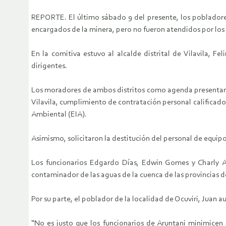
REPORTE. El último sábado 9 del presente, los pobladores 
encargados de la minera, pero no fueron atendidos por los 
En la comitiva estuvo al alcalde distrital de Vilavila, 
dirigentes.
Los moradores de ambos distritos como agenda presentaron
Vilavila, cumplimiento de contratación personal calificado
Ambiental (EIA).
Asimismo, solicitaron la destitución del personal de equip
Los funcionarios Edgardo Días, Edwin Gomes y Charly Agu
contaminador de las aguas de la cuenca de las provincias 
Por su parte, el poblador de la localidad de Ocuviri, Jua
“No es justo que los funcionarios de Aruntani minimicen