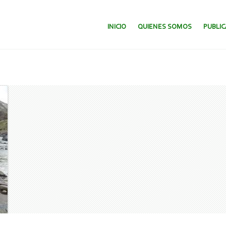
SALTAR AL CONTENIDO.
INICIO
QUIENES SOMOS
PUBLI