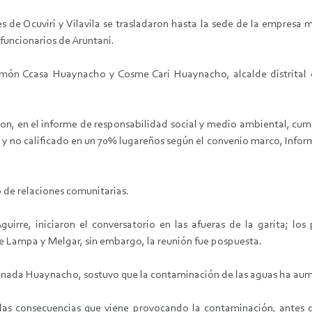
de Ocuviri y Vilavila se trasladaron hasta la sede de la empresa m
funcionarios de Aruntani.
Felimón Ccasa Huaynacho y Cosme Cari Huaynacho, alcalde distrital 
, en el informe de responsabilidad social y medio ambiental, cumpl
 y no calificado en un 70% lugareños según el convenio marco, Infor
o de relaciones comunitarias.
irre, iniciaron el conversatorio en las afueras de la garita; los
de Lampa y Melgar, sin embargo, la reunión fue pospuesta.
n aunada Huaynacho, sostuvo que la contaminación de las aguas ha aum
 las consecuencias que viene provocando la contaminación, antes 