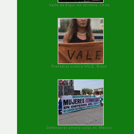
Valle de Elqui sin minería. Chile
Protestas contra VALE, Brasil
Defensoras amenazadas en México