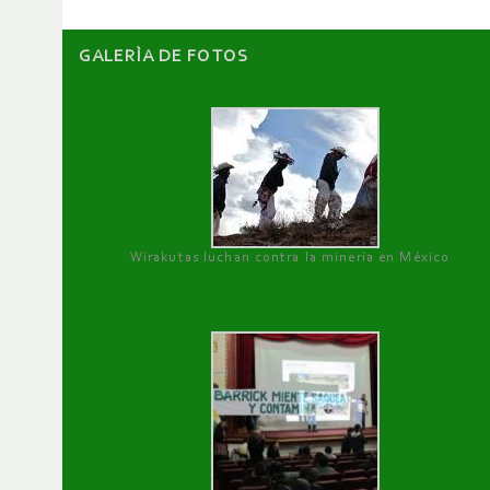
GALERÌA DE FOTOS
Wirakutas luchan contra la minería en México