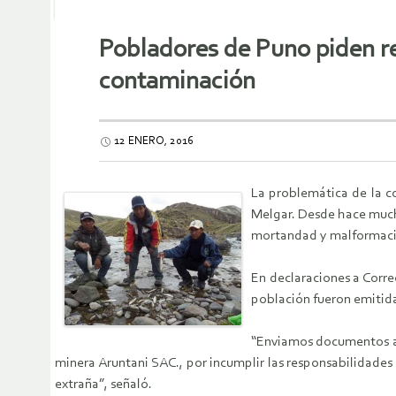
Pobladores de Puno piden r
contaminación
12 ENERO, 2016
La problemática de la co
Melgar. Desde hace mucho
mortandad y malformación
En declaraciones a Correo
población fueron emitida
“Enviamos documentos al
minera Aruntani SAC., por incumplir las responsabilidade
extraña”, señaló.