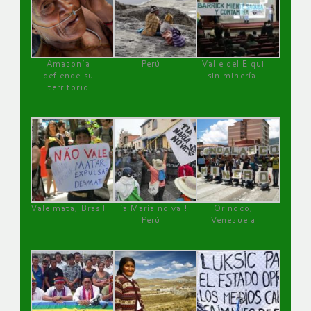
Amazonía
Perú
Valle del Elqui
defiende su
sin minería.
territorio
Vale mata, Brasil
Tía María no va !
Orinoco,
Perú
Venezuela