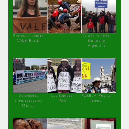
Protestas contra
No a la minería ,
VALE, Brasil
Bariloche,
Argentina
Defensoras
Las Bambas,
PUEBLA, Pue, 27
amenazadas en
Perú
Enero
México