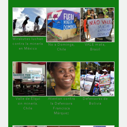
Wirakutas luchan
contra la minería
No a Dominga,
VALE mata,
en México
Chile
Brasil
Valle de Elqui
Atentan contra
Defensoras de
sin minería.
la Defensora
Bolivia
Chile
Francisca
Márquez