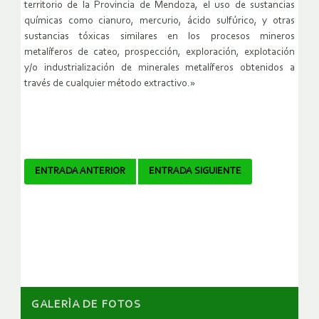
territorio de la Provincia de Mendoza, el uso de sustancias
químicas como cianuro, mercurio, ácido sulfúrico, y otras
sustancias tóxicas similares en los procesos mineros
metalíferos de cateo, prospección, exploración, explotación
y/o industrialización de minerales metalíferos obtenidos a
través de cualquier método extractivo.»
Navegador
ENTRADA ANTERIOR
ENTRADA SIGUIENTE
de
artículos
GALERÌA DE FOTOS