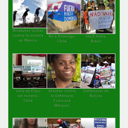
Wirakutas luchan
contra la minería
No a Dominga,
VALE mata,
en México
Chile
Brasil
Valle de Elqui
Atentan contra
Defensoras de
sin minería.
la Defensora
Bolivia
Chile
Francisca
Márquez