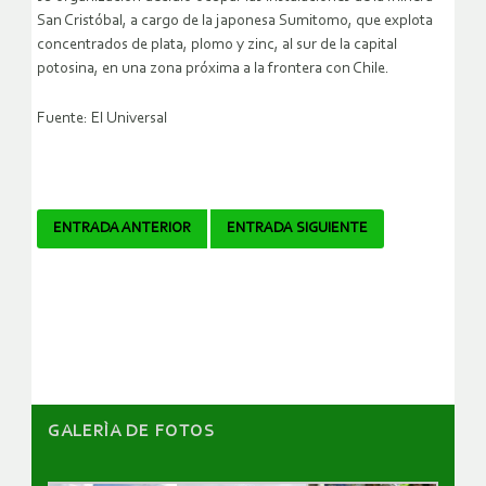
San Cristóbal, a cargo de la japonesa Sumitomo, que explota
concentrados de plata, plomo y zinc, al sur de la capital
potosina, en una zona próxima a la frontera con Chile.
Fuente: El Universal
Navegador
ENTRADA ANTERIOR
ENTRADA SIGUIENTE
de
artículos
GALERÌA DE FOTOS