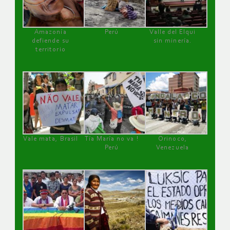
Amazonía
Perú
Valle del Elqui
defiende su
sin minería.
territorio
Vale mata, Brasil
Tía María no va !
Orinoco,
Perú
Venezuela