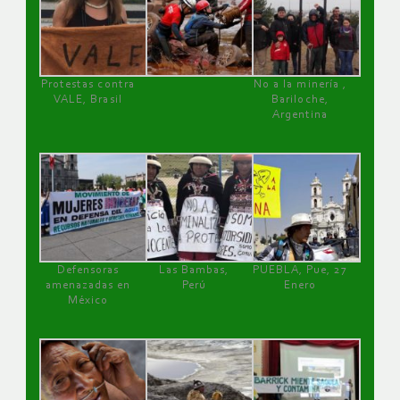
Protestas contra
No a la minería ,
VALE, Brasil
Bariloche,
Argentina
Defensoras
Las Bambas,
PUEBLA, Pue, 27
amenazadas en
Perú
Enero
México