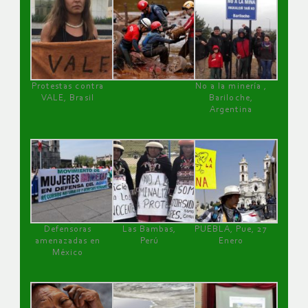
Protestas contra
No a la minería ,
VALE, Brasil
Bariloche,
Argentina
Defensoras
Las Bambas,
PUEBLA, Pue, 27
amenazadas en
Perú
Enero
México