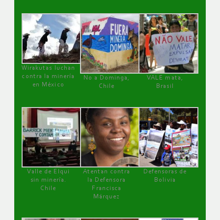
Wirakutas luchan
contra la minería
No a Dominga,
VALE mata,
en México
Chile
Brasil
Valle de Elqui
Atentan contra
Defensoras de
sin minería.
la Defensora
Bolivia
Chile
Francisca
Márquez