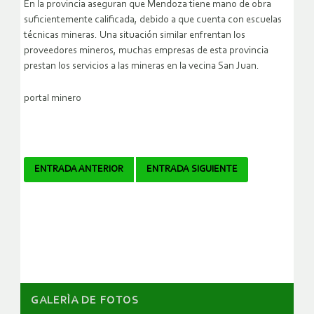
En la provincia aseguran que Mendoza tiene mano de obra
suficientemente calificada, debido a que cuenta con escuelas
técnicas mineras. Una situación similar enfrentan los
proveedores mineros, muchas empresas de esta provincia
prestan los servicios a las mineras en la vecina San Juan.
portal minero
Navegador
ENTRADA ANTERIOR
ENTRADA SIGUIENTE
de
artículos
GALERÌA DE FOTOS