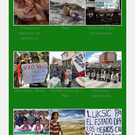
Amazonía
Perú
Valle del Elqui
defiende su
sin minería.
territorio
Vale mata, Brasil
Tía María no va !
Orinoco,
Perú
Venezuela