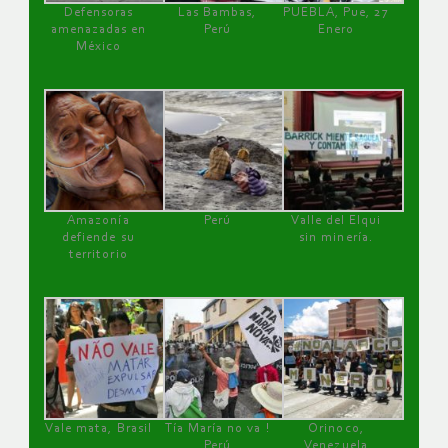
Defensoras
Las Bambas,
PUEBLA, Pue, 27
amenazadas en
Perú
Enero
México
Amazonía
Perú
Valle del Elqui
defiende su
sin minería.
territorio
Vale mata, Brasil
Tía María no va !
Orinoco,
Perú
Venezuela