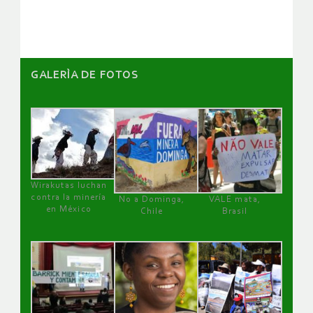
artículos
GALERÌA DE FOTOS
Wirakutas luchan
contra la minería
No a Dominga,
VALE mata,
en México
Chile
Brasil