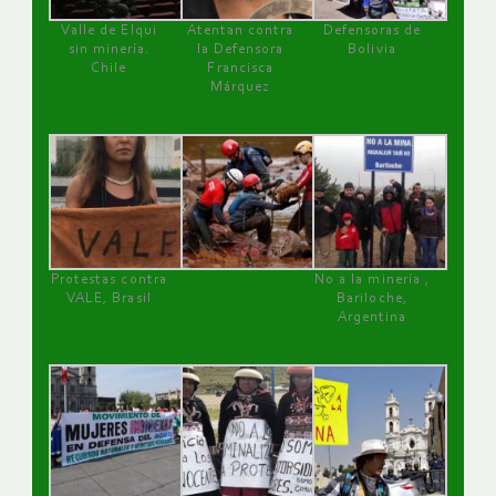
Valle de Elqui
Atentan contra
Defensoras de
sin minería.
la Defensora
Bolivia
Chile
Francisca
Márquez
Protestas contra
No a la minería ,
VALE, Brasil
Bariloche,
Argentina