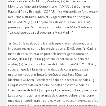
obtenidos de (1) Goldcorp/Montana, (2) Asociación de
Monitoreo Ambiental Comunitario –AMAC-, (3) Comisión
Pastoral Paz y Ecología –COPAE-, (4) Ministerio de Ambiente y
Recursos Naturales –MARN-, y (5) Ministerio de Energía y
Minas –MEM-[19]. El objeto de estudio fue evaluar el EIAS
presentado por Montana y aprobado por el MARN sobre la
“calidad operativa del agua en la Mina Marlin”.
31. Según la evaluación, los hallazgos claves relacionados a
impactos reales contra los previstos en el EIAS, son: (1) Casi la
mitad de roca residual es potencialmente generadora de
ácidos, de un 25% a un 35% tiene el potencial de generar
ácidos; (2) Según los informes de Goldcorp, AMAC, Y COPAE,
sugieren que la filtración en el dique de colas puede estar
migrando hacia al tributario de Quebrada Seca [Cuenca
Riachuelo Quivichil] corriente abajo de la represa de colas; (3)
El agua contenida en el dique de colas no cumple con los
lineamientos de la IFC[20] para pH, cianuro, cobre, y mercurio.
Las concentraciones máximas de cianuro, cobre, y mercurio
medidas en 2006 eran tres, diez y veinte veces mayores que los