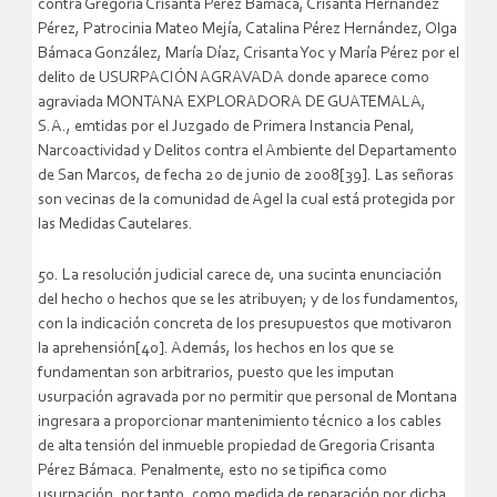
contra Gregoria Crisanta Pérez Bámaca, Crisanta Hernández
Pérez, Patrocinia Mateo Mejía, Catalina Pérez Hernández, Olga
Bámaca González, María Díaz, Crisanta Yoc y María Pérez por el
delito de USURPACIÓN AGRAVADA donde aparece como
agraviada MONTANA EXPLORADORA DE GUATEMALA,
S.A., emtidas por el Juzgado de Primera Instancia Penal,
Narcoactividad y Delitos contra el Ambiente del Departamento
de San Marcos, de fecha 20 de junio de 2008[39]. Las señoras
son vecinas de la comunidad de Agel la cual está protegida por
las Medidas Cautelares.
50. La resolución judicial carece de, una sucinta enunciación
del hecho o hechos que se les atribuyen; y de los fundamentos,
con la indicación concreta de los presupuestos que motivaron
la aprehensión[40]. Además, los hechos en los que se
fundamentan son arbitrarios, puesto que les imputan
usurpación agravada por no permitir que personal de Montana
ingresara a proporcionar mantenimiento técnico a los cables
de alta tensión del inmueble propiedad de Gregoria Crisanta
Pérez Bámaca. Penalmente, esto no se tipifica como
usurpación, por tanto, como medida de reparación por dicha