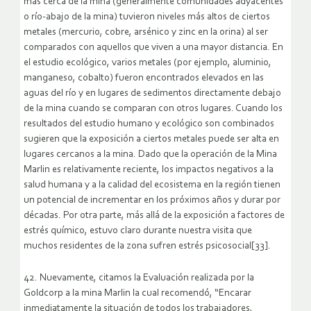
más cerca de la mina (generalmente comunidades adyacentes
o río-abajo de la mina) tuvieron niveles más altos de ciertos
metales (mercurio, cobre, arsénico y zinc en la orina) al ser
comparados con aquellos que viven a una mayor distancia. En
el estudio ecológico, varios metales (por ejemplo, aluminio,
manganeso, cobalto) fueron encontrados elevados en las
aguas del río y en lugares de sedimentos directamente debajo
de la mina cuando se comparan con otros lugares. Cuando los
resultados del estudio humano y ecológico son combinados
sugieren que la exposición a ciertos metales puede ser alta en
lugares cercanos a la mina. Dado que la operación de la Mina
Marlin es relativamente reciente, los impactos negativos a la
salud humana y a la calidad del ecosistema en la región tienen
un potencial de incrementar en los próximos años y durar por
décadas. Por otra parte, más allá de la exposición a factores de
estrés químico, estuvo claro durante nuestra visita que
muchos residentes de la zona sufren estrés psicosocial[33].
42. Nuevamente, citamos la Evaluación realizada por la
Goldcorp a la mina Marlin la cual recomendó, “Encarar
inmediatamente la situación de todos los trabajadores,