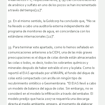
lineamientos IFC, respectivamente; y, (4) Las concentraciones
de arsénico y sulfato en uno de los pozos se han incrementado
a través del tiempo[21]”.
32. En el mismo sentido, la Goldcorp ha concluido que, “No se
ha llevado a cabo una auditoría externa independiente del
programa de monitoreo de agua, en concordancia con los
estándares internacionales.[22]”.
33. Para terminar este apartado, como lo hemos señalado en
comunicaciones anteriores a la CIDH, una de las más graves
preocupaciones es el dique de colas donde están almacenados
las colas o lodos, es decir, todos los sobrantes químicos y
minerales después de haber extraído el oro y la plata. Como lo
reportó el EIAS aprobado por el MARN, el fondo del dique de
colas está compactado con arcilla sin ningún tipo de
recubrimiento sintético o Geomembrana. “El EIAS llevó a cabo
un modelo de balance del agua de colas. Sin embargo, no se
consideró en el modelo la infiltración a través del embalse. El
modelo predijo que hacia 2007 se requeriría una descarga
directa al medio ambiente; empero, al momento de elaborar