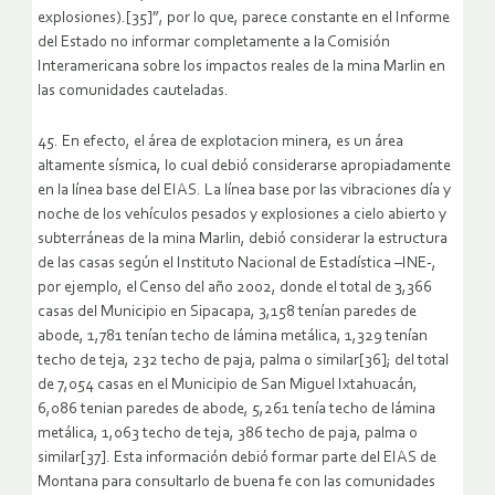
explosiones).[35]”, por lo que, parece constante en el Informe
del Estado no informar completamente a la Comisión
Interamericana sobre los impactos reales de la mina Marlin en
las comunidades cauteladas.
45. En efecto, el área de explotacion minera, es un área
altamente sísmica, lo cual debió considerarse apropiadamente
en la línea base del EIAS. La línea base por las vibraciones día y
noche de los vehículos pesados y explosiones a cielo abierto y
subterráneas de la mina Marlin, debió considerar la estructura
de las casas según el Instituto Nacional de Estadística –INE-,
por ejemplo, el Censo del año 2002, donde el total de 3,366
casas del Municipio en Sipacapa, 3,158 tenían paredes de
abode, 1,781 tenían techo de lámina metálica, 1,329 tenían
techo de teja, 232 techo de paja, palma o similar[36]; del total
de 7,054 casas en el Municipio de San Miguel Ixtahuacán,
6,086 tenian paredes de abode, 5,261 tenía techo de lámina
metálica, 1,063 techo de teja, 386 techo de paja, palma o
similar[37]. Esta información debió formar parte del EIAS de
Montana para consultarlo de buena fe con las comunidades