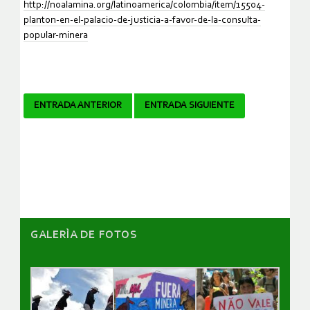
http://noalamina.org/latinoamerica/colombia/item/15504-
planton-en-el-palacio-de-justicia-a-favor-de-la-consulta-
popular-minera
Navegador
ENTRADA ANTERIOR
ENTRADA SIGUIENTE
de
artículos
GALERÌA DE FOTOS