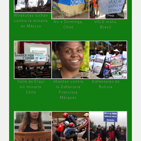
Wirakutas luchan
contra la minería
No a Dominga,
VALE mata,
en México
Chile
Brasil
Valle de Elqui
Atentan contra
Defensoras de
sin minería.
la Defensora
Bolivia
Chile
Francisca
Márquez