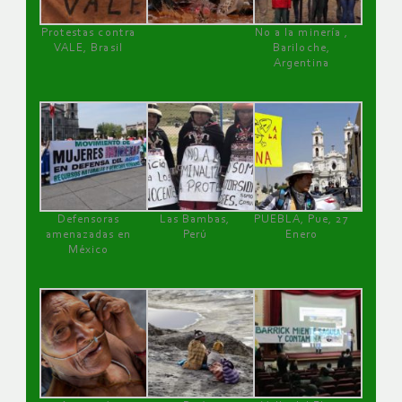
Protestas contra
No a la minería ,
VALE, Brasil
Bariloche,
Argentina
Defensoras
Las Bambas,
PUEBLA, Pue, 27
amenazadas en
Perú
Enero
México