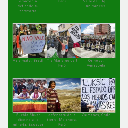
Amazonía
Perú
Valle del Elqui
defiende su
sin minería.
territorio
Vale mata, Brasil
Tía María no va !
Orinoco,
Perú
Venezuela
Pueblo Shuar
defensora de la
Caimanes, Chile
dice no a la
tierra, Melchora,
minería, Ecuador
Perú