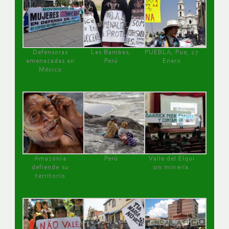
Defensoras
Las Bambas,
PUEBLA, Pue, 27
amenazadas en
Perú
Enero
México
Amazonía
Perú
Valle del Elqui
defiende su
sin minería.
territorio