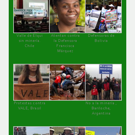
Valle de Elqui
Atentan contra
Defensoras de
sin minería.
la Defensora
Bolivia
Chile
Francisca
Márquez
Protestas contra
No a la minería ,
VALE, Brasil
Bariloche,
Argentina