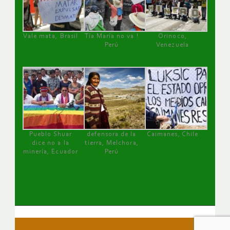
Vale mata, Brasil
Tía María no va !
Orinoco,
Perú
Venezuela
Pueblo Shuar
defensora de la
Caimanes, Chile
dice no a la
tierra, Melchora,
minería, Ecuador
Perú