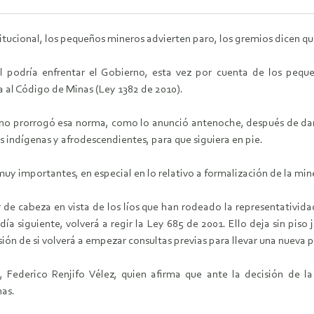
titucional, los pequeños mineros advierten paro, los gremios dicen 
 podría enfrentar el Gobierno, esta vez por cuenta de los pequ
 al Código de Minas (Ley 1382 de 2010).
 no prorrogó esa norma, como lo anunció antenoche, después de dar
 indígenas y afrodescendientes, para que siguiera en pie.
uy importantes, en especial en lo relativo a formalización de la miner
r de cabeza en vista de los líos que han rodeado la representatividad 
ía siguiente, volverá a regir la Ley 685 de 2001. Ello deja sin piso 
ión de si volverá a empezar consultas previas para llevar una nueva
a, Federico Renjifo Vélez, quien afirma que ante la decisión de l
nas.