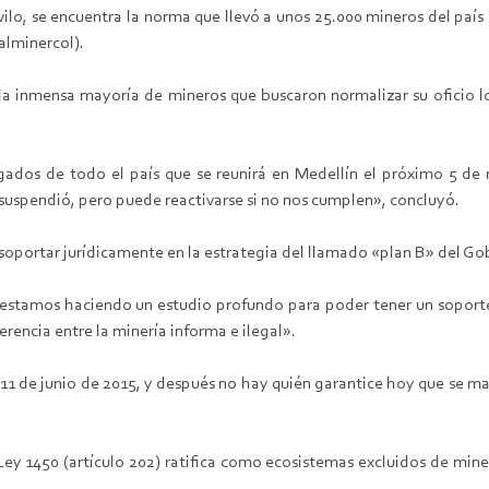
 vilo, se encuentra la norma que llevó a unos 25.000 mineros del país 
alminercol).
 la inmensa mayoría de mineros que buscaron normalizar su oficio lo 
egados de todo el país que se reunirá en Medellín el próximo 5 de
e suspendió, pero puede reactivarse si no nos cumplen», concluyó.
oportar jurídicamente en la estrategia del llamado «plan B» del Gob
 «estamos haciendo un estudio profundo para poder tener un soporte
erencia entre la minería informa e ilegal».
11 de junio de 2015, y después no hay quién garantice hoy que se man
Ley 1450 (artículo 202) ratifica como ecosistemas excluidos de min