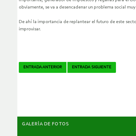
importante, generador de impuestos y regalías para el Go
obviamente, se va a desencadenar un problema social muy g
De ahí la importancia de replantear el futuro de este secto
improvisar.
Navegador
ENTRADA ANTERIOR
ENTRADA SIGUIENTE
de
artículos
GALERÌA DE FOTOS