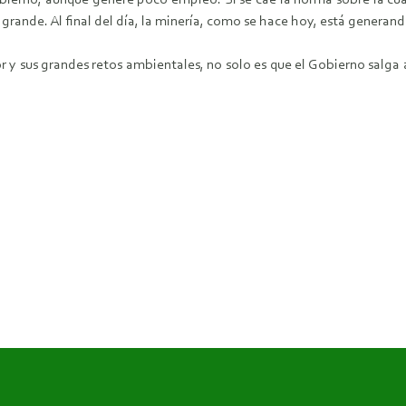
bierno, aunque genere poco empleo. Si se cae la norma sobre la c
rande. Al final del día, la minería, como se hace hoy, está generan
r y sus grandes retos ambientales, no solo es que el Gobierno salga a 