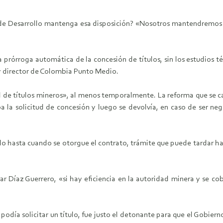
 de Desarrollo mantenga esa disposición? «Nosotros mantendremos
la prórroga automática de la concesión de títulos, sin los estudios t
y director de Colombia Punto Medio.
usel de títulos mineros», al menos temporalmente. La reforma que se 
la solicitud de concesión y luego se devolvía, en caso de ser ne
o hasta cuando se otorgue el contrato, trámite que puede tardar has
ar Díaz Guerrero, «si hay eficiencia en la autoridad minera y se co
 podía solicitar un título, fue justo el detonante para que el Gobier