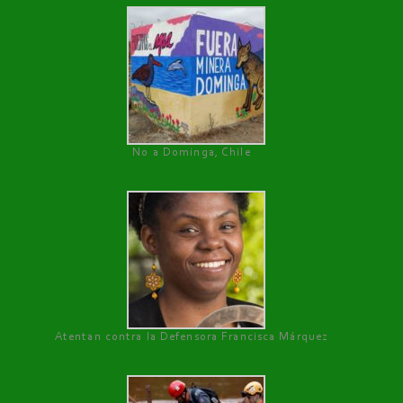
No a Dominga, Chile
Atentan contra la Defensora Francisca Márquez