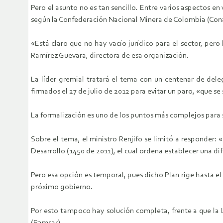
Pero el asunto no es tan sencillo. Entre varios aspectos en
según la Confederación Nacional Minera de Colombia (Con
«Está claro que no hay vacío jurídico para el sector, pero
Ramírez Guevara, directora de esa organización.
La líder gremial tratará el tema con un centenar de del
firmados el 27 de julio de 2012 para evitar un paro, «que s
La formalización es uno de los puntos más complejos para s
Sobre el tema, el ministro Renjifo se limitó a responder:
Desarrollo (1450 de 2011), el cual ordena establecer una dif
Pero esa opción es temporal, pues dicho Plan rige hasta el 
próximo gobierno.
Por esto tampoco hay solución completa, frente a que la 