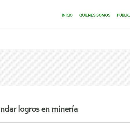
SALTAR AL CONTENIDO.
INICIO
QUIENES SOMOS
PUBLI
indar logros en minería