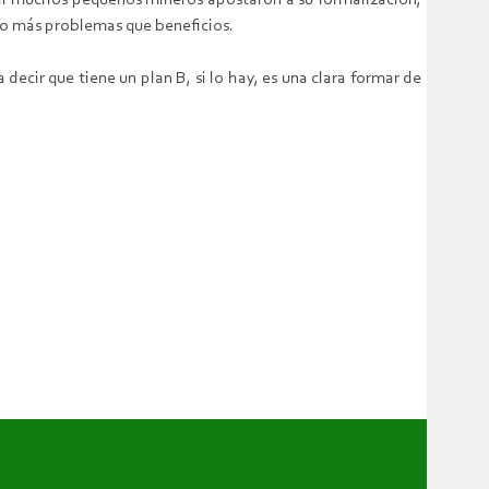
ual muchos pequeños mineros apostaron a su formalización,
do más problemas que beneficios.
decir que tiene un plan B, si lo hay, es una clara formar de