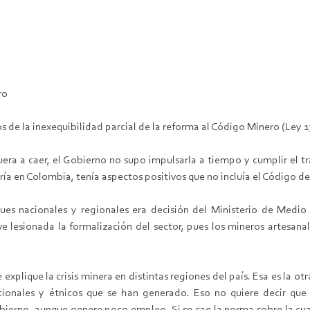
ro
 de la inexequibilidad parcial de la reforma al Código Minero (Ley 
ra a caer, el Gobierno no supo impulsarla a tiempo y cumplir el trá
ía en Colombia, tenía aspectos positivos que no incluía el Código d
ques nacionales y regionales era decisión del Ministerio de Medi
 lesionada la formalización del sector, pues los mineros artesanal
 explique la crisis minera en distintas regiones del país. Esa es la o
tucionales y étnicos que se han generado. Eso no quiere decir q