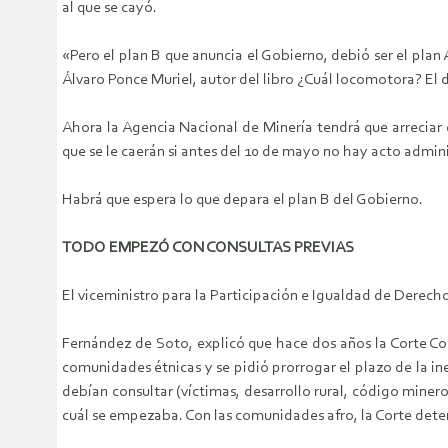
al que se cayó.
«Pero el plan B que anuncia el Gobierno, debió ser el plan
Álvaro Ponce Muriel, autor del libro ¿Cuál locomotora? El
Ahora la Agencia Nacional de Minería tendrá que arreciar 
que se le caerán si antes del 10 de mayo no hay acto admini
Habrá que espera lo que depara el plan B del Gobierno.
TODO EMPEZÓ CON CONSULTAS PREVIAS
El viceministro para la Participación e Igualdad de Derechos
Fernández de Soto, explicó que hace dos años la Corte Con
comunidades étnicas y se pidió prorrogar el plazo de la in
debían consultar (víctimas, desarrollo rural, código miner
cuál se empezaba. Con las comunidades afro, la Corte deter