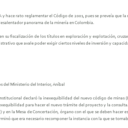
 A y hace rato reglamentar el Código de 2001, pues se preveía que la
 desalentador panorama de la minería en Colombia.
en su fiscalización de los títulos en exploración y explotación, cru
strativo que avale poder exigir ciertos niveles de inversión y capaci
 del Ministerio del Interior, Aníbal
stitucional declaró la inexequibilidad del nuevo código de minas (
exequibilidad para hacer el nuevo trámite del proyecto y la consult
o) y en la Mesa de Concertación, órgano con el que se deben hacer e
minó que era necesario recomponer la instancia con la que se tomaba