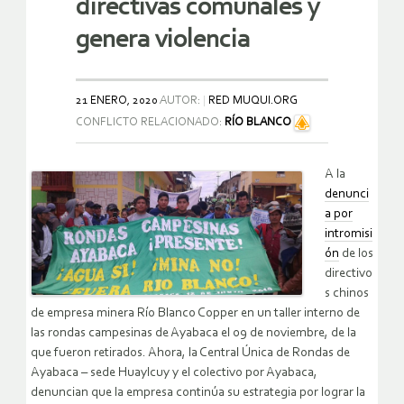
directivas comunales y
genera violencia
21 ENERO, 2020
AUTOR:
RED MUQUI.ORG
CONFLICTO RELACIONADO:
RÍO BLANCO
A la
denunci
a por
intromisi
ón
de los
directivo
s chinos
de empresa minera Río Blanco Copper en un taller interno de
las rondas campesinas de Ayabaca el 09 de noviembre, de la
que fueron retirados. Ahora, la Central Única de Rondas de
Ayabaca – sede Huaylcuy y el colectivo por Ayabaca,
denuncian que la empresa continúa su estrategia por lograr la