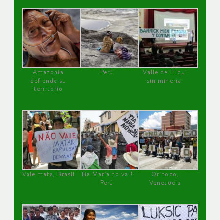
Amazonía
Perú
Valle del Elqui
defiende su
sin minería.
territorio
Vale mata, Brasil
Tía María no va !
Orinoco,
Perú
Venezuela