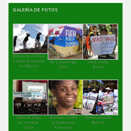
GALERÌA DE FOTOS
Wirakutas luchan
contra la minería
No a Dominga,
VALE mata,
en México
Chile
Brasil
Valle de Elqui
Atentan contra
Defensoras de
sin minería.
la Defensora
Bolivia
Chile
Francisca