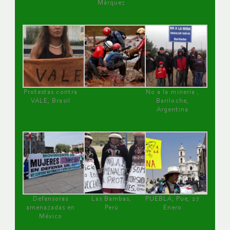
Márquez
Protestas contra
No a la minería ,
VALE, Brasil
Bariloche,
Argentina
Defensoras
Las Bambas,
PUEBLA, Pue, 27
amenazadas en
Perú
Enero
México