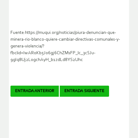
Fuente:https://muqui.org/noticias/piura-denuncian-que-
minera-rio-blanco-quiere-cambiar-directivas-comunales-y-
genera-violencia/?
fbclid=IwAR0Kb5Jo6gj6ChZMsFP_lc_3cSJu-
9gIq8Uj2LogchAyH_b1zdLd8YS2Uhc
Navegador
ENTRADA ANTERIOR
ENTRADA SIGUIENTE
de
artículos