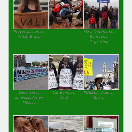
Protestas contra
No a la minería ,
VALE, Brasil
Bariloche,
Argentina
Defensoras
Las Bambas,
PUEBLA, Pue, 27
amenazadas en
Perú
Enero
México