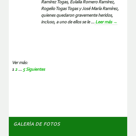
Ramírez Togas, Eulalia Romero Ramírez,
Rogelio Togas Togas y José María Ramírez,
quienes quedaron gravemente heridos,
incluso, a uno de ellos se le ...
Leer más
→
Ver más:
1
2
…
5
Siguientes
Paginación
de
entradas
GALERÌA DE FOTOS