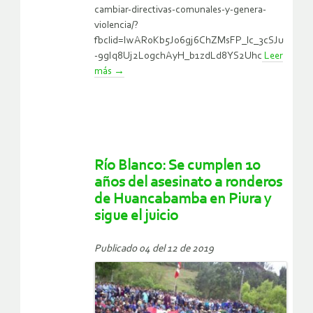
cambiar-directivas-comunales-y-genera-
violencia/?
fbclid=IwAR0Kb5Jo6gj6ChZMsFP_lc_3cSJu
-9gIq8Uj2LogchAyH_b1zdLd8YS2Uhc
Leer
más
→
Río Blanco: Se cumplen 10
años del asesinato a ronderos
de Huancabamba en Piura y
sigue el juicio
Publicado 04 del 12 de 2019