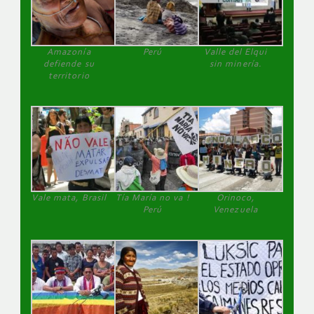
Amazonía
Perú
Valle del Elqui
defiende su
sin minería.
territorio
Vale mata, Brasil
Tía María no va !
Orinoco,
Perú
Venezuela