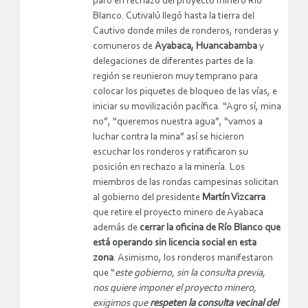
paro en rechazo del proyecto minero Río
Blanco. Cutivalú llegó hasta la tierra del
Cautivo donde miles de ronderos, ronderas y
comuneros de
Ayabaca, Huancabamba
y
delegaciones de diferentes partes de la
región se reunieron muy temprano para
colocar los piquetes de bloqueo de las vías, e
iniciar su movilización pacífica. “Agro sí, mina
no”, “queremos nuestra agua”, “vamos a
luchar contra la mina” así se hicieron
escuchar los ronderos y ratificaron su
posición en rechazo a la minería. Los
miembros de las rondas campesinas solicitan
al gobierno del presidente
Martín Vizcarra
que retire el proyecto minero de Ayabaca
además de
cerrar la oficina de Río Blanco que
está operando sin licencia social en esta
zona
. Asimismo, los ronderos manifestaron
que “
este gobierno, sin la consulta previa,
nos quiere imponer el proyecto minero,
exigimos que
respeten la consulta vecinal del