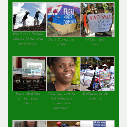
Wirakutas luchan
contra la minería
No a Dominga,
VALE mata,
en México
Chile
Brasil
Valle de Elqui
Atentan contra
Defensoras de
sin minería.
la Defensora
Bolivia
Chile
Francisca
Márquez