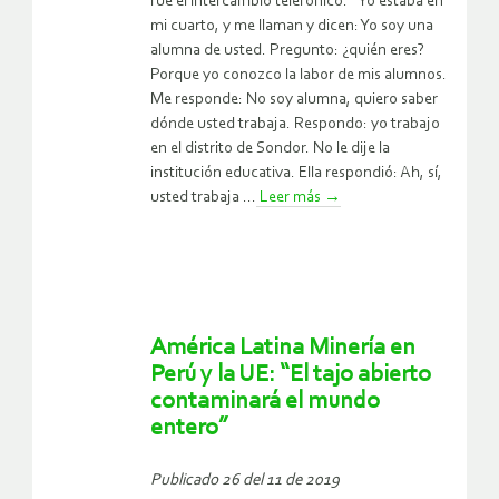
fue el intercambio telefónico. “Yo estaba en
mi cuarto, y me llaman y dicen: Yo soy una
alumna de usted. Pregunto: ¿quién eres?
Porque yo conozco la labor de mis alumnos.
Me responde: No soy alumna, quiero saber
dónde usted trabaja. Respondo: yo trabajo
en el distrito de Sondor. No le dije la
institución educativa. Ella respondió: Ah, sí,
usted trabaja ...
Leer más
→
América Latina Minería en
Perú y la UE: “El tajo abierto
contaminará el mundo
entero”
Publicado 26 del 11 de 2019