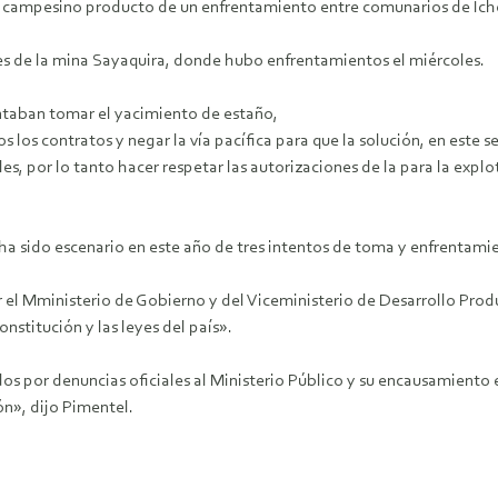
 campesino producto de un enfrentamiento entre comunarios de Ichoca
s de la mina Sayaquira, donde hubo enfrentamientos el miércoles.
ntaban tomar el yacimiento de estaño,
 los contratos y negar la vía pacífica para que la solución, en este 
les, por lo tanto hacer respetar las autorizaciones de la para la ex
a sido escenario en este año de tres intentos de toma y enfrentamie
l Mministerio de Gobierno y del Viceministerio de Desarrollo Produc
nstitución y las leyes del país».
 por denuncias oficiales al Ministerio Público y su encausamiento en
ón», dijo Pimentel.