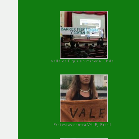
Valle de Elqui sin minería. Chile
Protestas contra VALE, Brasil