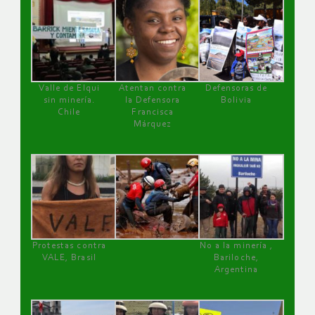
Valle de Elqui
Atentan contra
Defensoras de
sin minería.
la Defensora
Bolivia
Chile
Francisca
Márquez
Protestas contra
No a la minería ,
VALE, Brasil
Bariloche,
Argentina