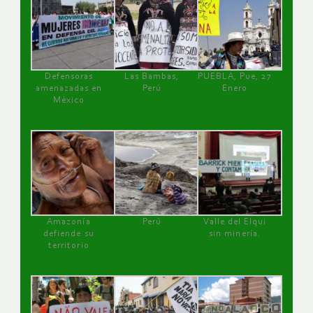
Defensoras
Las Bambas,
PUEBLA, Pue, 27
amenazadas en
Perú
Enero
México
Amazonía
Perú
Valle del Elqui
defiende su
sin minería.
territorio