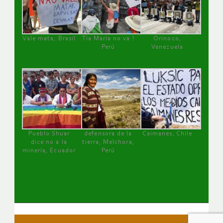
Vale mata, Brasil
Tía María no va !
Orinoco,
Perú
Venezuela
Pueblo Shuar
defensora de la
Caimanes, Chile
dice no a la
tierra, Melchora,
minería, Ecuador
Perú