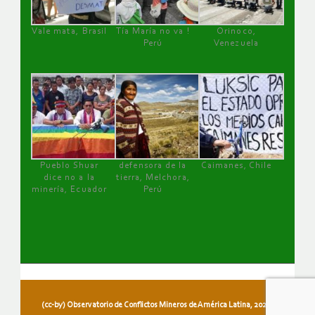
Vale mata, Brasil
Tía María no va !
Orinoco,
Perú
Venezuela
Pueblo Shuar
defensora de la
Caimanes, Chile
dice no a la
tierra, Melchora,
minería, Ecuador
Perú
(cc-by) Observatorio de Conflictos Mineros de América Latina, 2026