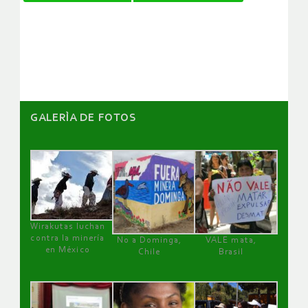
de
artículos
GALERÌA DE FOTOS
Wirakutas luchan
contra la minería
No a Dominga,
VALE mata,
en México
Chile
Brasil