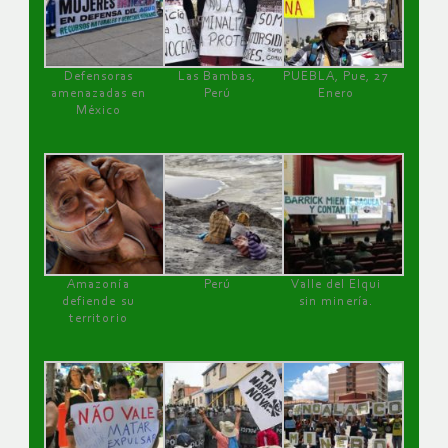
Defensoras
Las Bambas,
PUEBLA, Pue, 27
amenazadas en
Perú
Enero
México
Amazonía
Perú
Valle del Elqui
defiende su
sin minería.
territorio