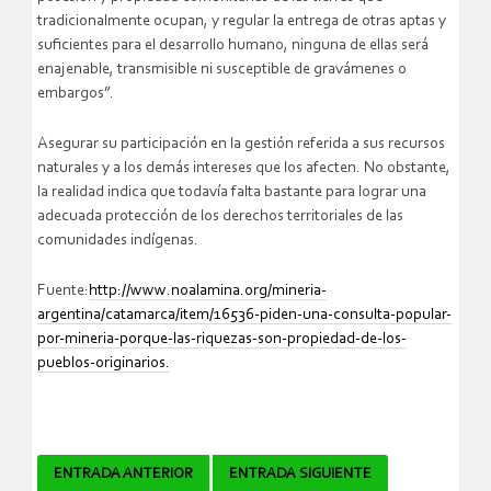
tradicionalmente ocupan, y regular la entrega de otras aptas y
suficientes para el desarrollo humano, ninguna de ellas será
enajenable, transmisible ni susceptible de gravámenes o
embargos”.
Asegurar su participación en la gestión referida a sus recursos
naturales y a los demás intereses que los afecten. No obstante,
la realidad indica que todavía falta bastante para lograr una
adecuada protección de los derechos territoriales de las
comunidades indígenas.
Fuente:
http://www.noalamina.org/mineria-
argentina/catamarca/item/16536-piden-una-consulta-popular-
por-mineria-porque-las-riquezas-son-propiedad-de-los-
pueblos-originarios.
Navegador
ENTRADA ANTERIOR
ENTRADA SIGUIENTE