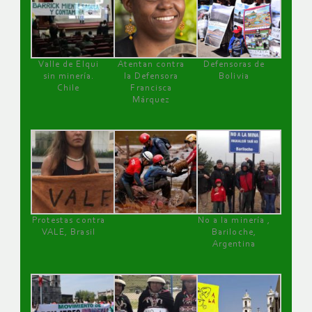
Valle de Elqui
Atentan contra
Defensoras de
sin minería.
la Defensora
Bolivia
Chile
Francisca
Márquez
Protestas contra
No a la minería ,
VALE, Brasil
Bariloche,
Argentina