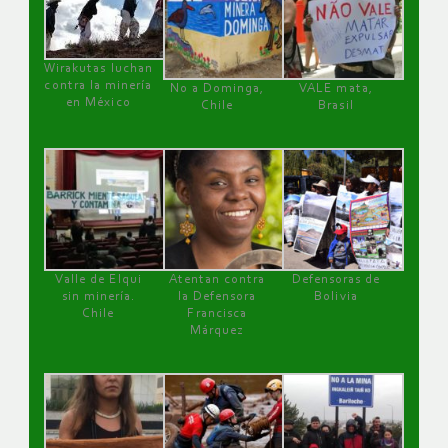
Wirakutas luchan
contra la minería
No a Dominga,
VALE mata,
en México
Chile
Brasil
Valle de Elqui
Atentan contra
Defensoras de
sin minería.
la Defensora
Bolivia
Chile
Francisca
Márquez