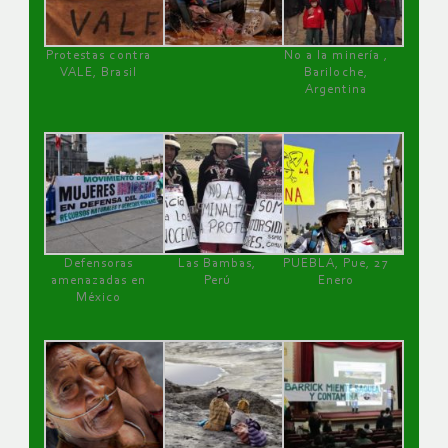
Protestas contra
No a la minería ,
VALE, Brasil
Bariloche,
Argentina
Defensoras
Las Bambas,
PUEBLA, Pue, 27
amenazadas en
Perú
Enero
México