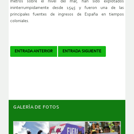
metros sobre el nivel del mar, han sido explotados
ininterrumpidamente desde 1545 y fueron una de las
principales fuentes de ingresos de España en tiempos
coloniales.
Navegador
ENTRADA ANTERIOR
ENTRADA SIGUIENTE
de
artículos
GALERÌA DE FOTOS