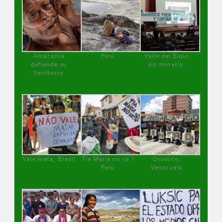
Amazonía
Perú
Valle del Elqui
defiende su
sin minería.
territorio
Vale mata, Brasil
Tía María no va !
Orinoco,
Perú
Venezuela