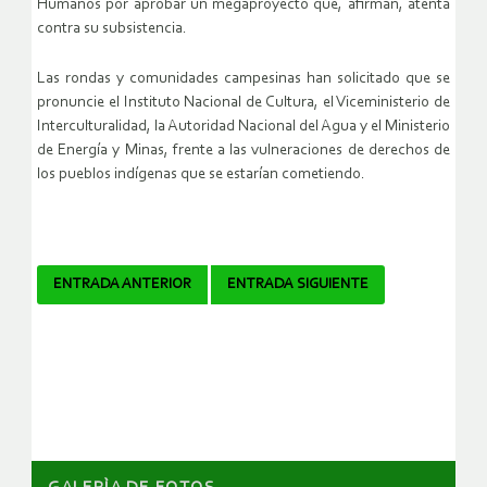
Humanos por aprobar un megaproyecto que, afirman, atenta
contra su subsistencia.
Las rondas y comunidades campesinas han solicitado que se
pronuncie el Instituto Nacional de Cultura, el Viceministerio de
Interculturalidad, la Autoridad Nacional del Agua y el Ministerio
de Energía y Minas, frente a las vulneraciones de derechos de
los pueblos indígenas que se estarían cometiendo.
Navegador
ENTRADA ANTERIOR
ENTRADA SIGUIENTE
de
artículos