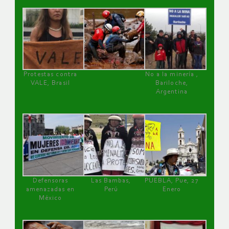
Protestas contra
No a la minería ,
VALE, Brasil
Bariloche,
Argentina
Defensoras
Las Bambas,
PUEBLA, Pue, 27
amenazadas en
Perú
Enero
México