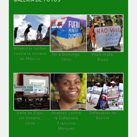
GALERÌA DE FOTOS
Wirakutas luchan
contra la minería
No a Dominga,
VALE mata,
en México
Chile
Brasil
Valle de Elqui
Atentan contra
Defensoras de
sin minería.
la Defensora
Bolivia
Chile
Francisca
Márquez