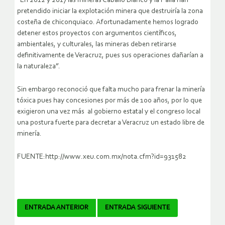
“En 2012 y 2017 las mineras Caballo Blanco y la Paila han
pretendido iniciar la explotación minera que destruiría la zona
costeña de chiconquiaco. Afortunadamente hemos logrado
detener estos proyectos con argumentos científicos,
ambientales, y culturales, las mineras deben retirarse
definitivamente de Veracruz, pues sus operaciones dañarían a
la naturaleza”.
Sin embargo reconoció que falta mucho para frenar la minería
tóxica pues hay concesiones por más de 100 años, por lo que
exigieron una vez más al gobierno estatal y el congreso local
una postura fuerte para decretar a Veracruz un estado libre de
minería.
FUENTE:http://www.xeu.com.mx/nota.cfm?id=931582
Navegador
ENTRADA ANTERIOR
ENTRADA SIGUIENTE