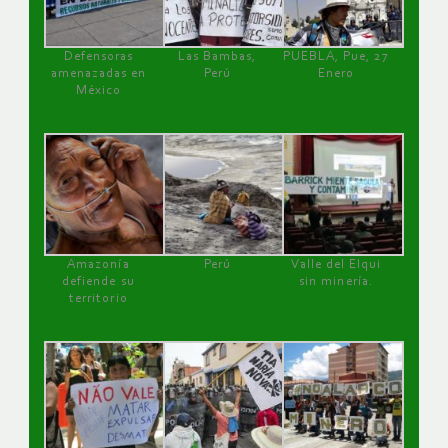
Defensoras
Las Bambas,
PUEBLA, Pue, 27
amenazadas en
Perú
Enero
México
Amazonía
Perú
Valle del Elqui
defiende su
sin minería.
territorio