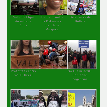
Valle de Elqui
Atentan contra
Defensoras de
sin minería.
la Defensora
Bolivia
Chile
Francisca
Márquez
Protestas contra
No a la minería ,
VALE, Brasil
Bariloche,
Argentina