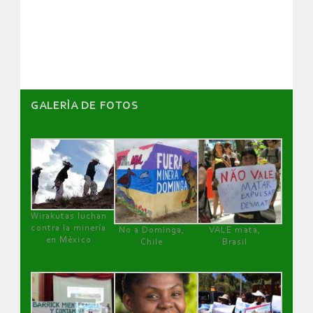
de
artículos
GALERÌA DE FOTOS
Wirakutas luchan
contra la minería
No a Dominga,
VALE mata,
en México
Chile
Brasil