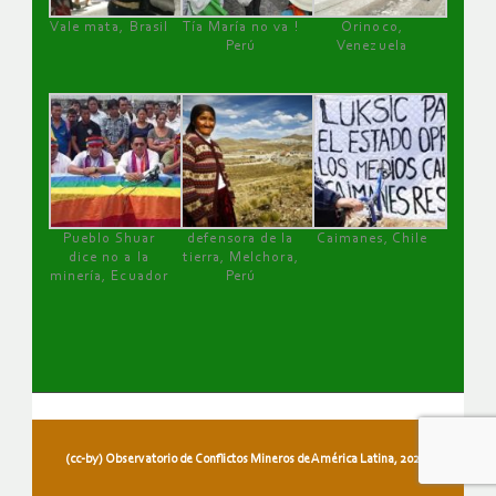
Vale mata, Brasil
Tía María no va !
Orinoco,
Perú
Venezuela
Pueblo Shuar
defensora de la
Caimanes, Chile
dice no a la
tierra, Melchora,
minería, Ecuador
Perú
(cc-by) Observatorio de Conflictos Mineros de América Latina, 2026