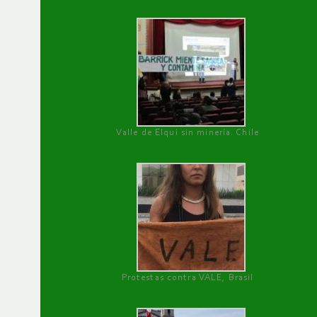
Valle de Elqui sin minería. Chile
Protestas contra VALE, Brasil