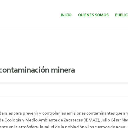
SALTAR AL CONTENIDO.
INICIO
QUIENES SOMOS
PUBLI
r contaminación minera
ederales para prevenir y controlar las emisiones contaminantes que a
to de Ecología y Medio Ambiente de Zacatecas (IEMAZ), Julio César Nav
nte en la atmósfera, la salud de la población y los cuerpos de agua,