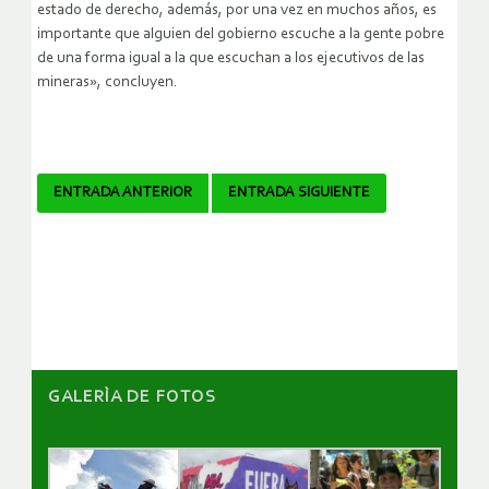
estado de derecho, además, por una vez en muchos años, es
importante que alguien del gobierno escuche a la gente pobre
de una forma igual a la que escuchan a los ejecutivos de las
mineras», concluyen.
Navegador
ENTRADA ANTERIOR
ENTRADA SIGUIENTE
de
artículos
GALERÌA DE FOTOS