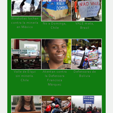
Wirakutas luchan
contra la minería
No a Dominga,
VALE mata,
en México
Chile
Brasil
Valle de Elqui
Atentan contra
Defensoras de
sin minería.
la Defensora
Bolivia
Chile
Francisca
Márquez