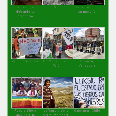
Amazonía
Perú
Valle del Elqui
defiende su
sin minería.
territorio
Vale mata, Brasil
Tía María no va !
Orinoco,
Perú
Venezuela
Pueblo Shuar
defensora de la
Caimanes, Chile
dice no a la
tierra, Melchora,