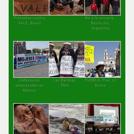
Protestas contra
No a la minería ,
VALE, Brasil
Bariloche,
Argentina
Defensoras
Las Bambas,
PUEBLA, Pue, 27
amenazadas en
Perú
Enero
México