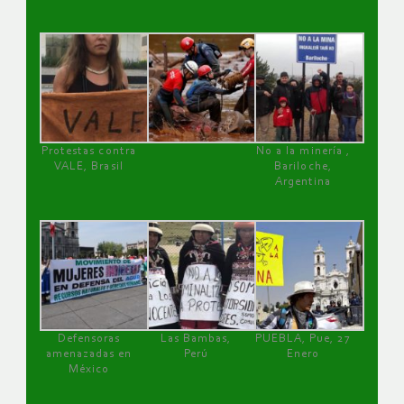
Protestas contra
No a la minería ,
VALE, Brasil
Bariloche,
Argentina
Defensoras
Las Bambas,
PUEBLA, Pue, 27
amenazadas en
Perú
Enero
México