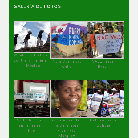
GALERÌA DE FOTOS
Wirakutas luchan
contra la minería
No a Dominga,
VALE mata,
en México
Chile
Brasil
Valle de Elqui
Atentan contra
Defensoras de
sin minería.
la Defensora
Bolivia
Chile
Francisca
Márquez