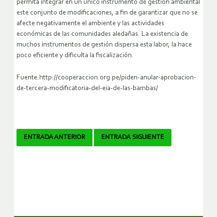
permita integrar en un único instrumento de gestión ambiental
este conjunto de modificaciones, a fin de garantizar que no se
afecte negativamente el ambiente y las actividades
económicas de las comunidades aledañas. La existencia de
muchos instrumentos de gestión dispersa esta labor, la hace
poco eficiente y dificulta la fiscalización.
Fuente:http://cooperaccion.org.pe/piden-anular-aprobacion-
de-tercera-modificatoria-del-eia-de-las-bambas/
Navegador
ENTRADA ANTERIOR
ENTRADA SIGUIENTE
de
artículos