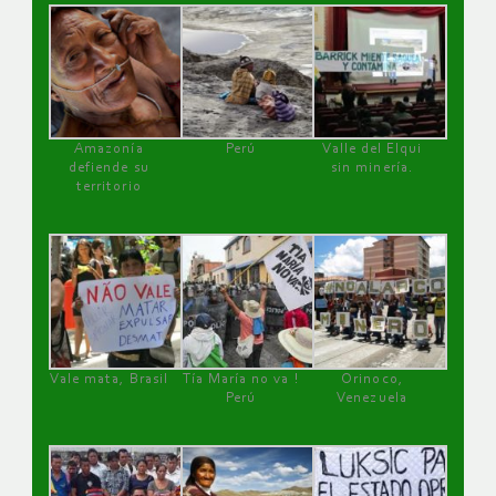
Amazonía
Perú
Valle del Elqui
defiende su
sin minería.
territorio
Vale mata, Brasil
Tía María no va !
Orinoco,
Perú
Venezuela