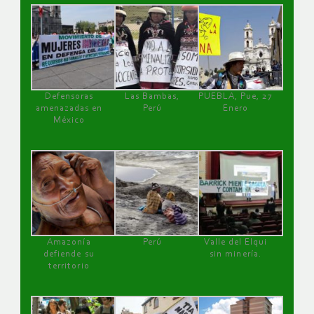
Defensoras
Las Bambas,
PUEBLA, Pue, 27
amenazadas en
Perú
Enero
México
Amazonía
Perú
Valle del Elqui
defiende su
sin minería.
territorio