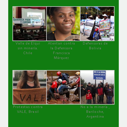
Valle de Elqui
Atentan contra
Defensoras de
sin minería.
la Defensora
Bolivia
Chile
Francisca
Márquez
Protestas contra
No a la minería ,
VALE, Brasil
Bariloche,
Argentina