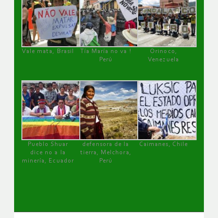
Vale mata, Brasil
Tía María no va !
Orinoco,
Perú
Venezuela
Pueblo Shuar
defensora de la
Caimanes, Chile
dice no a la
tierra, Melchora,
minería, Ecuador
Perú