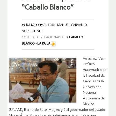
“Caballo Blanco”
13 JULIO, 2017
AUTOR:
MANUEL CARVALLO -
NORESTE.NET
CONFLICTO RELACIONADO:
EX CABALLO
BLANCO - LA PAILA
Veracruz, Ver.-
El físico
matemático de
la Facultad de
Ciencias de la
Universidad
Nacional
Autónoma de
México
(UNAM), Bernardo Salas Mar, exigió al gobernador del estado
Miguel Ángel Yunes Linares, intervenga para que de una