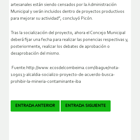
artesanales están siendo censados por la Administración
Municipal y serán incluidos dentro de proyectos productivos
para mejorar su actividad”, concluyó Picón.
Tras la socialización del proyecto, ahora el Concejo Municipal
deberá fijar una fecha para realizar las ponencias respectivas y,
posteriormente, realizar los debates de aprobación o
desaprobación del mismo.
Fuente:http://www.ecosdelcombeima.com/ibague/nota-
109013-alcaldia-socializo-proyecto-de-acuerdo-busca-
prohibir-la-mineria-contaminante-iba
Navegador
ENTRADA ANTERIOR
ENTRADA SIGUIENTE
de
artículos