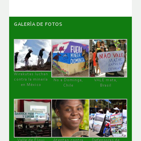
GALERÌA DE FOTOS
Wirakutas luchan
contra la minería
No a Dominga,
VALE mata,
en México
Chile
Brasil
Valle de Elqui
Atentan contra
Defensoras de