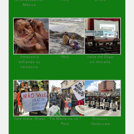
México
Amazonía
Perú
Valle del Elqui
defiende su
sin minería.
territorio
Vale mata, Brasil
Tía María no va !
Orinoco,
Perú
Venezuela