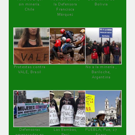
sin minería.
la Defensora
Bolivia
Chile
Francisca
Márquez
Protestas contra
No a la minería ,
VALE, Brasil
Bariloche,
Argentina
Defensoras
Las Bambas,
PUEBLA, Pue, 27
amenazadas en
Perú
Enero