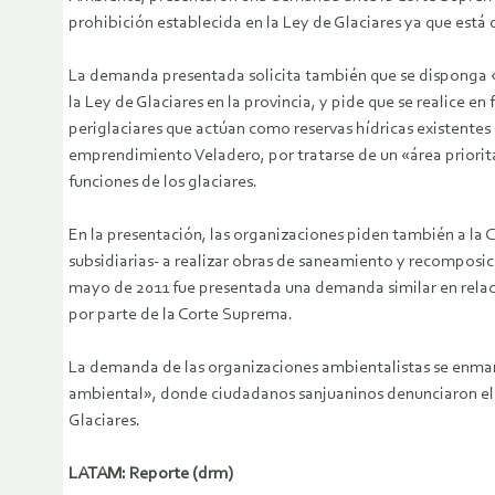
prohibición establecida en la Ley de Glaciares ya que está 
La demanda presentada solicita también que se disponga «l
la Ley de Glaciares en la provincia, y pide que se realice en
periglaciares que actúan como reservas hídricas existentes
emprendimiento Veladero, por tratarse de un «área prioritar
funciones de los glaciares.
En la presentación, las organizaciones piden también a la 
subsidiarias- a realizar obras de saneamiento y recomposi
mayo de 2011 fue presentada una demanda similar en rela
por parte de la Corte Suprema.
La demanda de las organizaciones ambientalistas se enmarc
ambiental», donde ciudadanos sanjuaninos denunciaron el 
Glaciares.
LATAM: Reporte (drm)