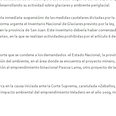
desarrollando su actividad sobre glaciares y ambiente periglacial.
a inmediata suspensión» de las medidas cautelares dictadas por la J
 forma urgente el Inventario Nacional de Glaciares previsto por la ley
 en la provincia de San Juan. Este inventario debería haber comenza
ia», en la que se realizan actividades prohibidas por el artículo 6 de
Corte que se condene a los demandados -el Estado Nacional, la provin
ción del ambiente, en el área donde se encuentra el proyecto minero
ción al emprendimiento binacional Pascua Lama, otro proyecto de l
a en la causa iniciada ante la Corte Suprema, caratulada «Zeballos,
impacto ambiental del emprendimiento Veladero en el año 2009, muc