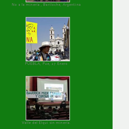
No a la minería , Bariloche, Argentina
PUEBLA, Pue, 27 Enero
Valle del Elqui sin minería.