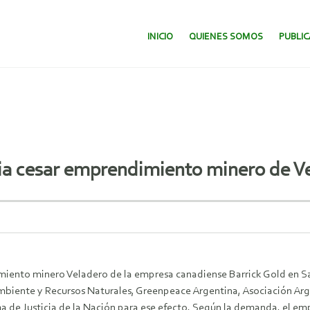
SALTAR AL CONTENIDO.
INICIO
QUIENES SOMOS
PUBLI
cia cesar emprendimiento minero de V
imiento minero Veladero de la empresa canadiense Barrick Gold en S
mbiente y Recursos Naturales, Greenpeace Argentina, Asociación Ar
de Justicia de la Nación para ese efecto. Según la demanda, el emp