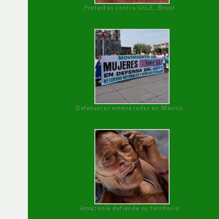
Protestas contra VALE, Brasil
Defensoras amenazadas en México
Amazonía defiende su territorio