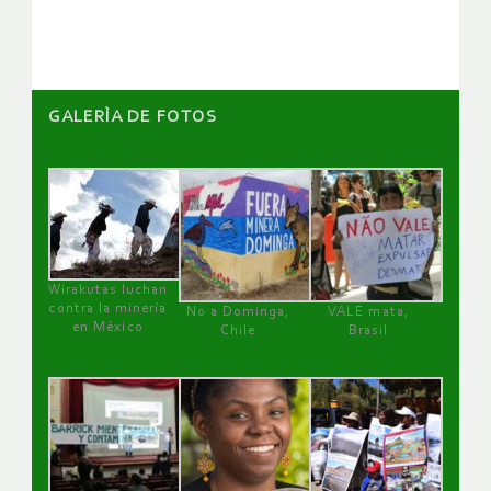
artículos
GALERÌA DE FOTOS
Wirakutas luchan
contra la minería
No a Dominga,
VALE mata,
en México
Chile
Brasil