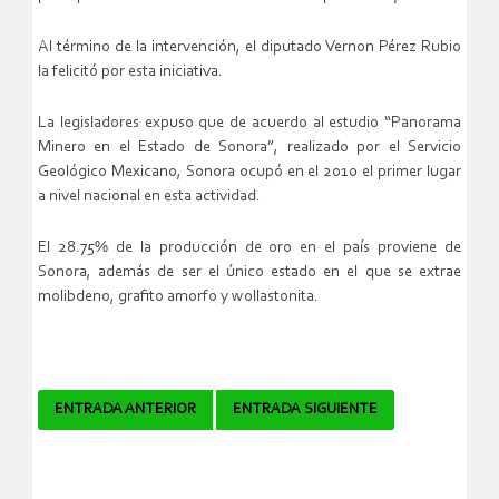
Al término de la intervención, el diputado Vernon Pérez Rubio
la felicitó por esta iniciativa.
La legisladores expuso que de acuerdo al estudio “Panorama
Minero en el Estado de Sonora”, realizado por el Servicio
Geológico Mexicano, Sonora ocupó en el 2010 el primer lugar
a nivel nacional en esta actividad.
El 28.75% de la producción de oro en el país proviene de
Sonora, además de ser el único estado en el que se extrae
molibdeno, grafito amorfo y wollastonita.
Navegador
ENTRADA ANTERIOR
ENTRADA SIGUIENTE
de