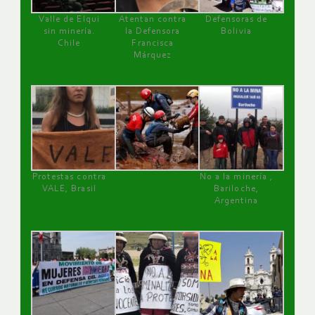
Valle de Elqui
Atentan contra
Defensoras de
sin minería.
la Defensora
Bolivia
Chile
Francisca
Márquez
Protestas contra
No a la minería ,
VALE, Brasil
Bariloche,
Argentina