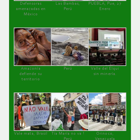
Defensoras
Las Bambas,
PUEBLA, Pue, 27
amenazadas en
Perú
Enero
México
Amazonía
Perú
Valle del Elqui
defiende su
sin minería.
territorio
Vale mata, Brasil
Tía María no va !
Orinoco,
Perú
Venezuela