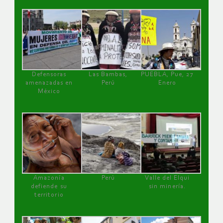
Defensoras
Las Bambas,
PUEBLA, Pue, 27
amenazadas en
Perú
Enero
México
Amazonía
Perú
Valle del Elqui
defiende su
sin minería.
territorio