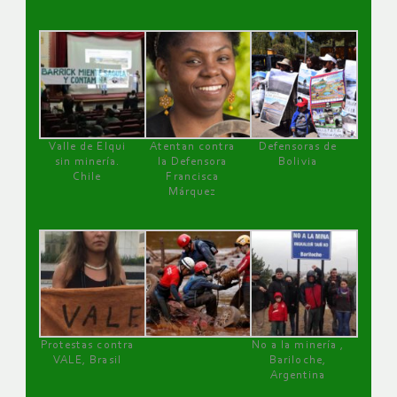
Valle de Elqui
Atentan contra
Defensoras de
sin minería.
la Defensora
Bolivia
Chile
Francisca
Márquez
Protestas contra
No a la minería ,
VALE, Brasil
Bariloche,
Argentina