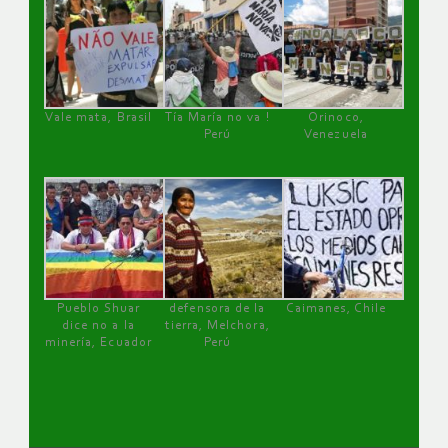
Vale mata, Brasil
Tía María no va !
Orinoco,
Perú
Venezuela
Pueblo Shuar
defensora de la
Caimanes, Chile
dice no a la
tierra, Melchora,
minería, Ecuador
Perú