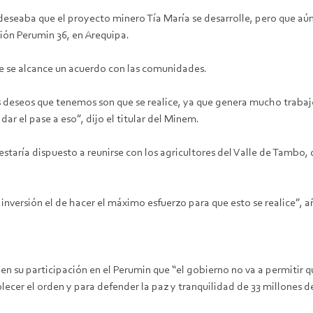
 deseaba que el proyecto minero Tía María se desarrolle, pero que aú
ión Perumin 36, en Arequipa.
ue se alcance un acuerdo con las comunidades.
 deseos que tenemos son que se realice, ya que genera mucho trabajo 
ar el pase a eso”, dijo el titular del Minem.
 estaría dispuesto a reunirse con los agricultores del Valle de Tambo
inversión el de hacer el máximo esfuerzo para que esto se realice”, a
en su participación en el Perumin que “el gobierno no va a permitir qu
ecer el orden y para defender la paz y tranquilidad de 33 millones d