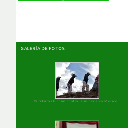
de
artículos
GALERÌA DE FOTOS
Wirakutas luchan contra la minería en México