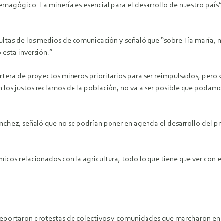
demagógico. La minería es esencial para el desarrollo de nuestro país
nsultas de los medios de comunicación y señaló que “sobre Tía maría,
esta inversión.”
artera de proyectos mineros prioritarios para ser reimpulsados, pero
an los justos reclamos de la población, no va a ser posible que pod
ánchez, señaló que no se podrían poner en agenda el desarrollo del p
cos relacionados con la agricultura, todo lo que tiene que ver con e
 reportaron protestas de colectivos y comunidades que marcharon en 