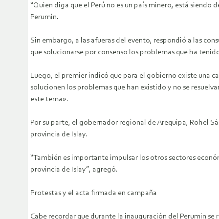
“Quien diga que el Perú no es un país minero, está siendo 
Perumin.
Sin embargo, a las afueras del evento, respondió a las co
que solucionarse por consenso los problemas que ha tenido 
Luego, el premier indicó que para el gobierno existe una c
solucionen los problemas que han existido y no se resuelv
este tema».
Por su parte, el gobernador regional de Arequipa, Rohel S
provincia de Islay.
“También es importante impulsar los otros sectores económi
provincia de Islay”, agregó.
Protestas y el acta firmada en campaña
Cabe recordar que durante la inauguración del Perumin se