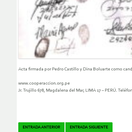
Acta firmada por Pedro Castillo y Dina Boluarte como cand
www.cooperaccion.org.pe
Jr. Trujillo 678, Magdalena del Mar, LIMA 17 – PERÚ. Telé
Navegador
ENTRADA ANTERIOR
ENTRADA SIGUIENTE