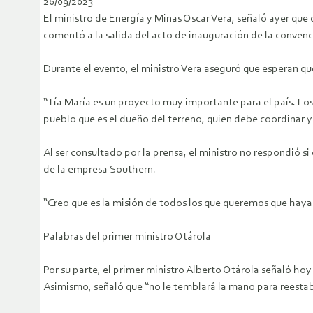
26/09/2023
El ministro de Energía y Minas Oscar Vera, señaló ayer que
comentó a la salida del acto de inauguración de la convenc
Durante el evento, el ministro Vera aseguró que esperan q
“Tía María es un proyecto muy importante para el país. Los
pueblo que es el dueño del terreno, quien debe coordinar y d
Al ser consultado por la prensa, el ministro no respondió si
de la empresa Southern.
“Creo que es la misión de todos los que queremos que haya 
Palabras del primer ministro Otárola
Por su parte, el primer ministro Alberto Otárola señaló hoy 
Asimismo, señaló que “no le temblará la mano para reestabl