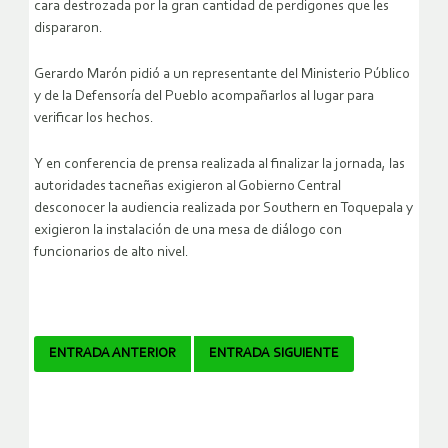
cara destrozada por la gran cantidad de perdigones que les
dispararon.
Gerardo Marón pidió a un representante del Ministerio Público
y de la Defensoría del Pueblo acompañarlos al lugar para
verificar los hechos.
Y en conferencia de prensa realizada al finalizar la jornada, las
autoridades tacneñas exigieron al Gobierno Central
desconocer la audiencia realizada por Southern en Toquepala y
exigieron la instalación de una mesa de diálogo con
funcionarios de alto nivel.
Navegador
ENTRADA ANTERIOR
ENTRADA SIGUIENTE
de
artículos