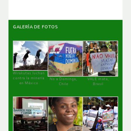
GALERÌA DE FOTOS
Wirakutas luchan
contra la minería
No a Dominga,
VALE mata,
en México
Chile
Brasil