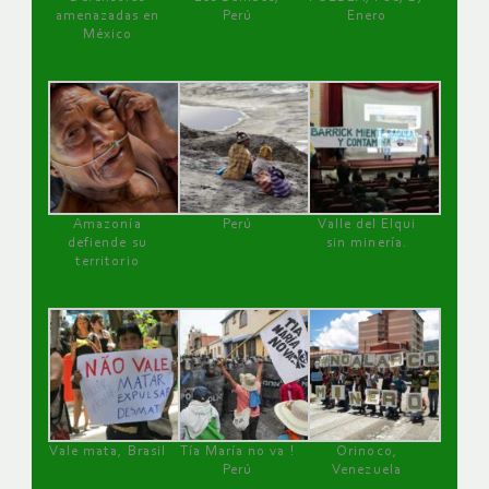
amenazadas en
Perú
Enero
México
Amazonía
Perú
Valle del Elqui
defiende su
sin minería.
territorio
Vale mata, Brasil
Tía María no va !
Orinoco,
Perú
Venezuela