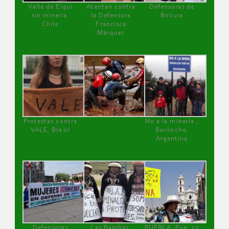
Valle de Elqui
Atentan contra
Defensoras de
sin minería.
la Defensora
Bolivia
Chile
Francisca
Márquez
Protestas contra
No a la minería ,
VALE, Brasil
Bariloche,
Argentina
Defensoras
Las Bambas,
PUEBLA, Pue, 27