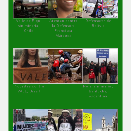
Valle de Elqui
Atentan contra
Defensoras de
sin minería.
la Defensora
Bolivia
Chile
Francisca
Márquez
Protestas contra
No a la minería ,
VALE, Brasil
Bariloche,
Argentina