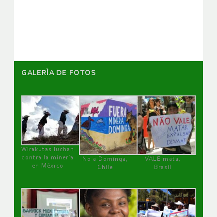
de
artículos
GALERÌA DE FOTOS
Wirakutas luchan
contra la minería
No a Dominga,
VALE mata,
en México
Chile
Brasil