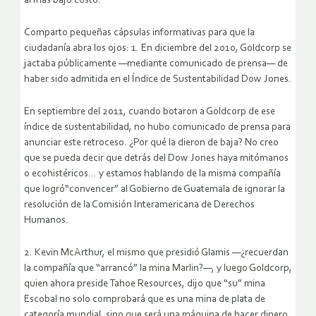
al más bajo costo.
Comparto pequeñas cápsulas informativas para que la
ciudadanía abra los ojos: 1. En diciembre del 2010, Goldcorp se
jactaba públicamente —mediante comunicado de prensa— de
haber sido admitida en el Índice de Sustentabilidad Dow Jones.
En septiembre del 2011, cuando botaron a Goldcorp de ese
índice de sustentabilidad, no hubo comunicado de prensa para
anunciar este retroceso. ¿Por qué la dieron de baja? No creo
que se pueda decir que detrás del Dow Jones haya mitómanos
o ecohistéricos… y estamos hablando de la misma compañía
que logró“convencer” al Gobierno de Guatemala de ignorar la
resolución de la Comisión Interamericana de Derechos
Humanos.
2. Kevin McArthur, el mismo que presidió Glamis —¿recuerdan
la compañía que “arrancó” la mina Marlin?—, y luego Goldcorp,
quien ahora preside Tahoe Resources, dijo que “su” mina
Escobal no solo comprobará que es una mina de plata de
categoría mundial, sino que será una máquina de hacer dinero.