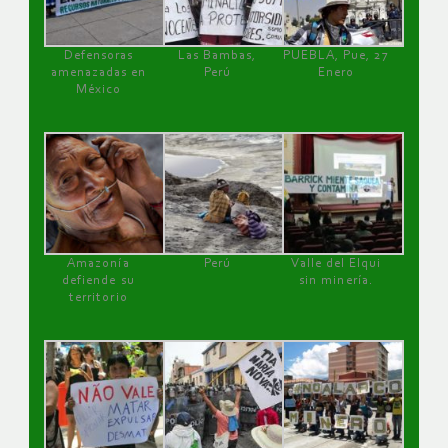
Defensoras
Las Bambas,
PUEBLA, Pue, 27
amenazadas en
Perú
Enero
México
Amazonía
Perú
Valle del Elqui
defiende su
sin minería.
territorio