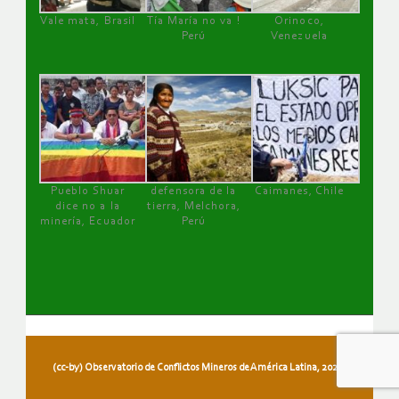
Vale mata, Brasil
Tía María no va !
Orinoco,
Perú
Venezuela
Pueblo Shuar
defensora de la
Caimanes, Chile
dice no a la
tierra, Melchora,
minería, Ecuador
Perú
(cc-by) Observatorio de Conflictos Mineros de América Latina, 2026