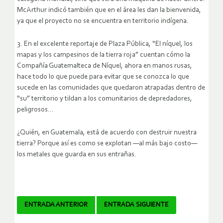
McArthur indicó también que en el área les dan la bienvenida,
ya que el proyecto no se encuentra en territorio indígena.
3. En el excelente reportaje de Plaza Pública, “El níquel, los
mapas y los campesinos de la tierra roja” cuentan cómo la
Compañía Guatemalteca de Níquel, ahora en manos rusas,
hace todo lo que puede para evitar que se conozca lo que
sucede en las comunidades que quedaron atrapadas dentro de
“su” territorio y tildan a los comunitarios de depredadores,
peligrosos…
¿Quién, en Guatemala, está de acuerdo con destruir nuestra
tierra? Porque así es como se explotan —al más bajo costo—
los metales que guarda en sus entrañas.
Navegador
ENTRADA ANTERIOR
ENTRADA SIGUIENTE