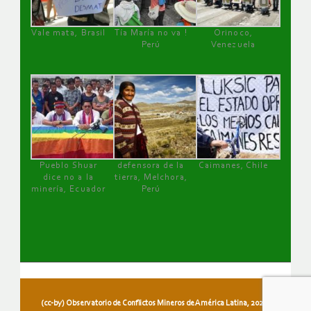
Vale mata, Brasil
Tía María no va !
Orinoco,
Perú
Venezuela
Pueblo Shuar
defensora de la
Caimanes, Chile
dice no a la
tierra, Melchora,
minería, Ecuador
Perú
(cc-by) Observatorio de Conflictos Mineros de América Latina, 2026