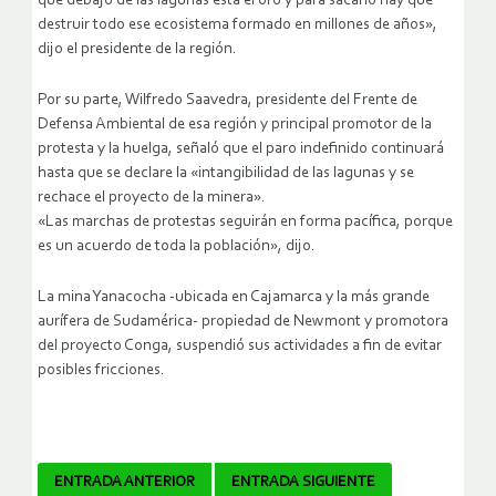
que debajo de las lagunas está el oro y para sacarlo hay que
destruir todo ese ecosistema formado en millones de años»,
dijo el presidente de la región.
Por su parte, Wilfredo Saavedra, presidente del Frente de
Defensa Ambiental de esa región y principal promotor de la
protesta y la huelga, señaló que el paro indefinido continuará
hasta que se declare la «intangibilidad de las lagunas y se
rechace el proyecto de la minera».
«Las marchas de protestas seguirán en forma pacífica, porque
es un acuerdo de toda la población», dijo.
La mina Yanacocha -ubicada en Cajamarca y la más grande
aurífera de Sudamérica- propiedad de Newmont y promotora
del proyecto Conga, suspendió sus actividades a fin de evitar
posibles fricciones.
Navegador
ENTRADA ANTERIOR
ENTRADA SIGUIENTE