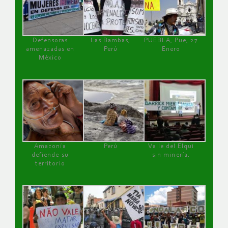
Defensoras
Las Bambas,
PUEBLA, Pue, 27
amenazadas en
Perú
Enero
México
Amazonía
Perú
Valle del Elqui
defiende su
sin minería.
territorio