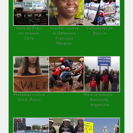
Valle de Elqui
Atentan contra
Defensoras de
sin minería.
la Defensora
Bolivia
Chile
Francisca
Márquez
Protestas contra
No a la minería ,
VALE, Brasil
Bariloche,
Argentina