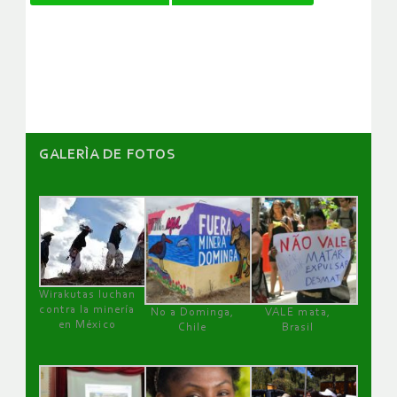
de
artículos
GALERÌA DE FOTOS
Wirakutas luchan
contra la minería
No a Dominga,
VALE mata,
en México
Chile
Brasil