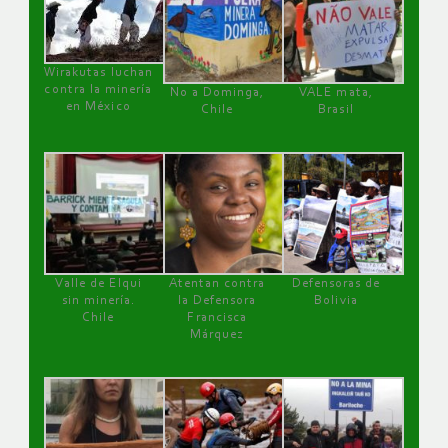
Wirakutas luchan
contra la minería
No a Dominga,
VALE mata,
en México
Chile
Brasil
Valle de Elqui
Atentan contra
Defensoras de
sin minería.
la Defensora
Bolivia
Chile
Francisca
Márquez