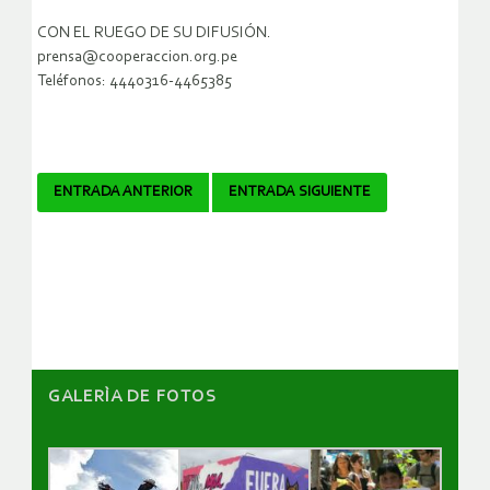
CON EL RUEGO DE SU DIFUSIÓN.
prensa@cooperaccion.org.pe
Teléfonos: 4440316-4465385
Navegador
ENTRADA ANTERIOR
ENTRADA SIGUIENTE
de
artículos
GALERÌA DE FOTOS