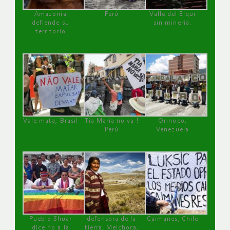
Amazonía
Perú
Valle del Elqui
defiende su
sin minería.
territorio
Vale mata, Brasil
Tía María no va !
Orinoco,
Perú
Venezuela
Pueblo Shuar
defensora de la
Caimanes, Chile
dice no a la
tierra, Melchora,