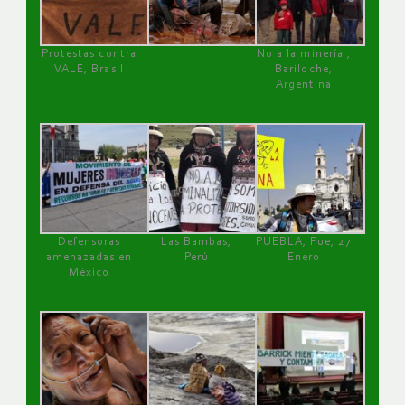
Protestas contra
No a la minería ,
VALE, Brasil
Bariloche,
Argentina
Defensoras
Las Bambas,
PUEBLA, Pue, 27
amenazadas en
Perú
Enero
México