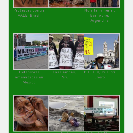
Protestas contra
No a la minería ,
VALE, Brasil
Bariloche,
Argentina
Defensoras
Las Bambas,
PUEBLA, Pue, 27
amenazadas en
Perú
Enero
México