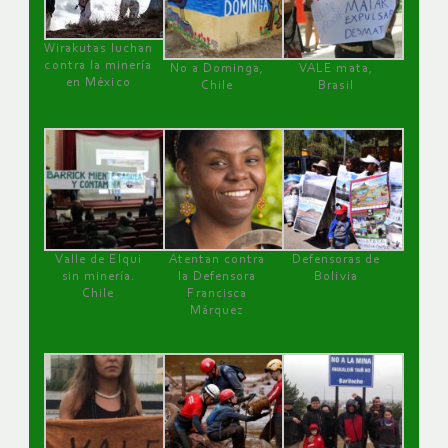
Wirakutas luchan
contra la minería
No a Dominga,
VALE mata,
en México
Chile
Brasil
Valle de Elqui
Atentan contra
Defensoras de
sin minería.
la Defensora
Bolivia
Chile
Francisca
Márquez