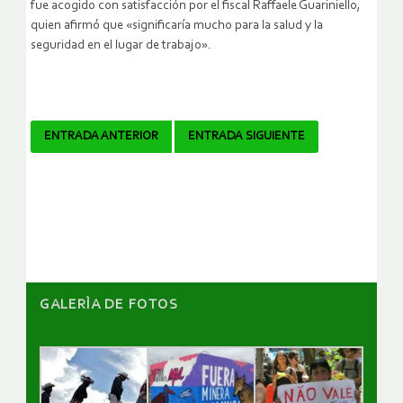
fue acogido con satisfacción por el fiscal Raffaele Guariniello,
quien afirmó que «significaría mucho para la salud y la
seguridad en el lugar de trabajo».
Navegador
ENTRADA ANTERIOR
ENTRADA SIGUIENTE
de
artículos
GALERÌA DE FOTOS