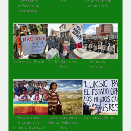
Amazonía
Perú
Valle del Elqui
defiende su
sin minería.
territorio
Vale mata, Brasil
Tía María no va !
Orinoco,
Perú
Venezuela
Pueblo Shuar
defensora de la
Caimanes, Chile
dice no a la
tierra, Melchora,
minería, Ecuador
Perú