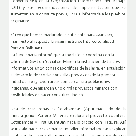
Convenio 169 de la Organización Internacional del Trabajo
(OIT) y sus recomendaciones de implementación que se
sustentan en la consulta previa, libre e informada a los pueblos
originarios.
«Creo que hemos madurado lo suficiente para avanzar»,
manifestó al respecto la viceministra de Interculturalidad,
Patricia Balbuena.
La funcionaria informó que su portafolio coordina con la
Oficina de Gestión Social del Minem la instalación de talleres
informativos en 15 zonas geográficas de la sierra, en antelación
al desarrollo de sendas consultas previas desde la primera
mitad del 2015. «Son áreas con cercanía a poblaciones
indígenas, que albergan uno o más proyectos mineros con
posibilidades de hacer consulta», indicó.
Una de esas zonas es Cotabambas (Apurímac), donde la
minera junior Panoro Minerals explora el proyecto cuprífero
Cotabambas y First Quantum hace lo propio con Haquira. Allí
se instaló hace tres semanas un taller informativo para explicar
el abecé de la consulta previa a la población, en caso de que