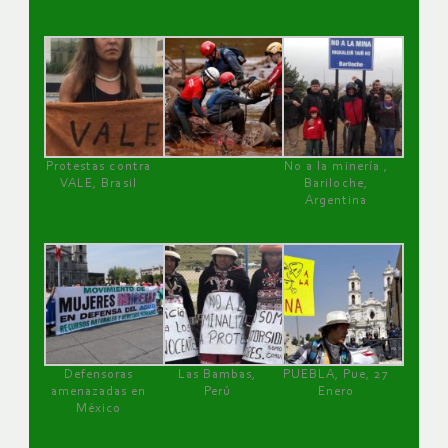
Protestas contra
No a la minería ,
VALE, Brasil
Bariloche,
Argentina
Defensoras
Las Bambas,
PUEBLA, Pue, 27
amenazadas en
Perú
Enero
México