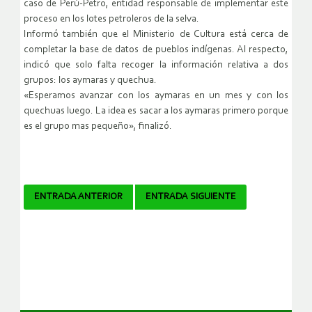
caso de Perú-Petro, entidad responsable de implementar este
proceso en los lotes petroleros de la selva.
Informó también que el Ministerio de Cultura está cerca de
completar la base de datos de pueblos indígenas. Al respecto,
indicó que solo falta recoger la información relativa a dos
grupos: los aymaras y quechua.
«Esperamos avanzar con los aymaras en un mes y con los
quechuas luego. La idea es sacar a los aymaras primero porque
es el grupo mas pequeño», finalizó.
Navegador
ENTRADA ANTERIOR
ENTRADA SIGUIENTE
de
artículos