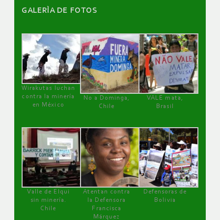
GALERÌA DE FOTOS
Wirakutas luchan
contra la minería
No a Dominga,
VALE mata,
en México
Chile
Brasil
Valle de Elqui
Atentan contra
Defensoras de
sin minería.
la Defensora
Bolivia
Chile
Francisca
Márquez