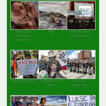
Amazonía
Perú
Valle del Elqui
defiende su
sin minería.
territorio
Vale mata, Brasil
Tía María no va !
Orinoco,
Perú
Venezuela