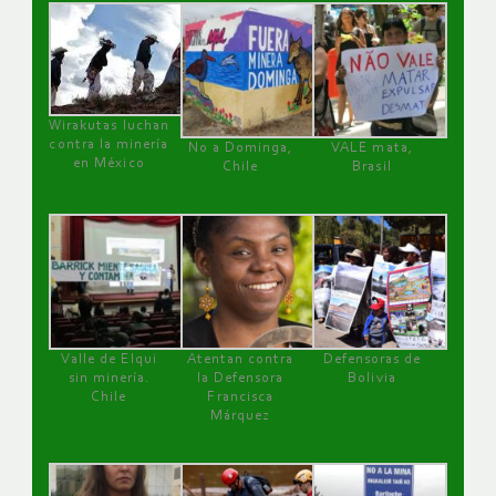
Wirakutas luchan
contra la minería
No a Dominga,
VALE mata,
en México
Chile
Brasil
Valle de Elqui
Atentan contra
Defensoras de
sin minería.
la Defensora
Bolivia
Chile
Francisca
Márquez