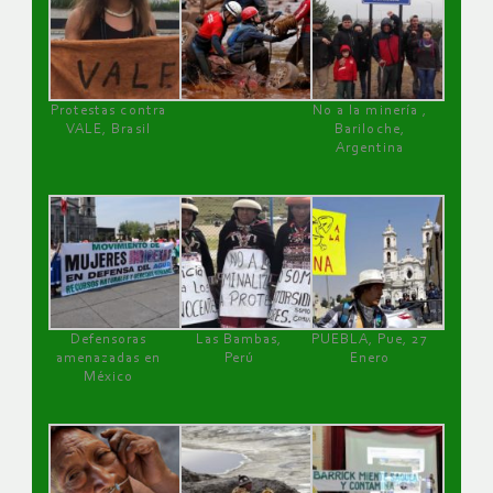
Protestas contra
No a la minería ,
VALE, Brasil
Bariloche,
Argentina
Defensoras
Las Bambas,
PUEBLA, Pue, 27
amenazadas en
Perú
Enero
México