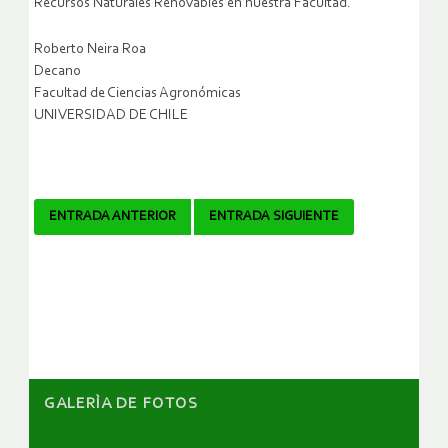
Recursos Naturales Renovables en nuestra Facultad.
Roberto Neira Roa
Decano
Facultad de Ciencias Agronómicas
UNIVERSIDAD DE CHILE
Navegador
ENTRADA ANTERIOR
ENTRADA SIGUIENTE
de
artículos
GALERÌA DE FOTOS