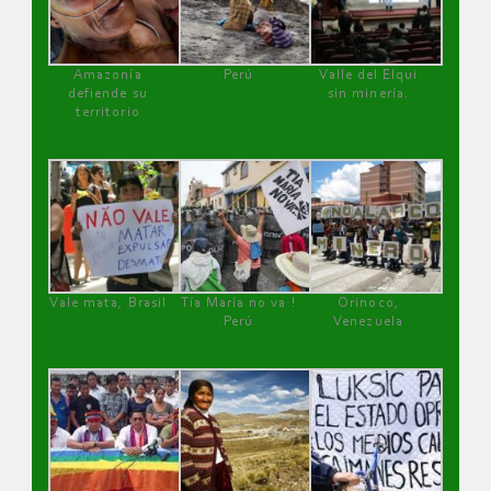
Amazonía
Perú
Valle del Elqui
defiende su
sin minería.
territorio
Vale mata, Brasil
Tía María no va !
Orinoco,
Perú
Venezuela