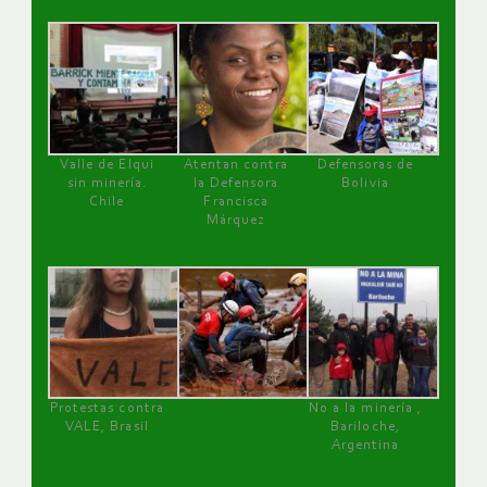
Valle de Elqui
Atentan contra
Defensoras de
sin minería.
la Defensora
Bolivia
Chile
Francisca
Márquez
Protestas contra
No a la minería ,
VALE, Brasil
Bariloche,
Argentina