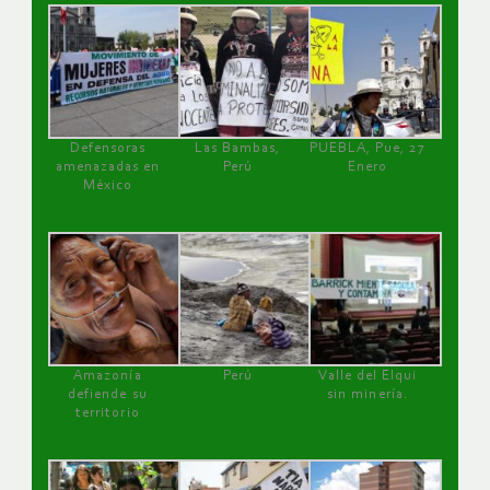
Defensoras
Las Bambas,
PUEBLA, Pue, 27
amenazadas en
Perú
Enero
México
Amazonía
Perú
Valle del Elqui
defiende su
sin minería.
territorio