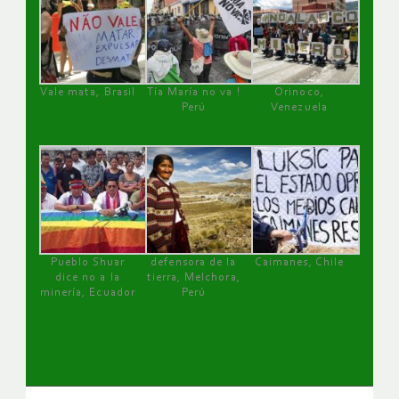
Vale mata, Brasil
Tía María no va !
Orinoco,
Perú
Venezuela
Pueblo Shuar
defensora de la
Caimanes, Chile
dice no a la
tierra, Melchora,
minería, Ecuador
Perú