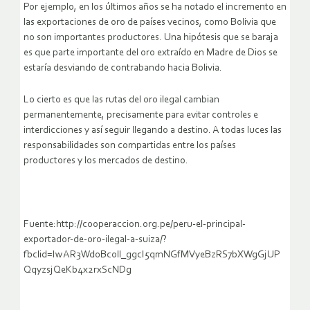
Por ejemplo, en los últimos años se ha notado el incremento en
las exportaciones de oro de países vecinos, como Bolivia que
no son importantes productores. Una hipótesis que se baraja
es que parte importante del oro extraído en Madre de Dios se
estaría desviando de contrabando hacia Bolivia.
Lo cierto es que las rutas del oro ilegal cambian
permanentemente, precisamente para evitar controles e
interdicciones y así seguir llegando a destino. A todas luces las
responsabilidades son compartidas entre los países
productores y los mercados de destino.
Fuente:http://cooperaccion.org.pe/peru-el-principal-
exportador-de-oro-ilegal-a-suiza/?
fbclid=IwAR3Wd0Bcoll_ggcI5qmNGfMVyeBzRS7bXWgGjUP
QqyzsjQeKb4x2rxScNDg