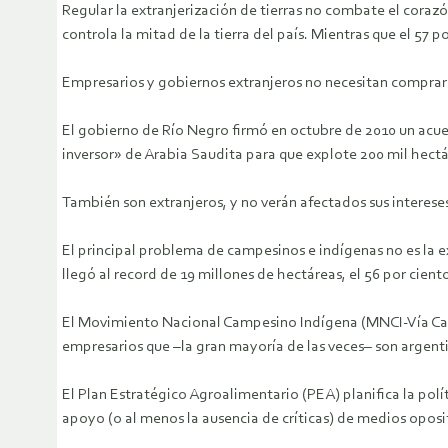
Regular la extranjerización de tierras no combate el corazón
controla la mitad de la tierra del país. Mientras que el 57 po
Empresarios y gobiernos extranjeros no necesitan comprar 
El gobierno de Río Negro firmó en octubre de 2010 un acue
inversor» de Arabia Saudita para que explote 200 mil hect
También son extranjeros, y no verán afectados sus intereses
El principal problema de campesinos e indígenas no es la e
llegó al record de 19 millones de hectáreas, el 56 por ciento
El Movimiento Nacional Campesino Indígena (MNCI-Vía Campe
empresarios que –la gran mayoría de las veces– son argent
El Plan Estratégico Agroalimentario (PEA) planifica la polí
apoyo (o al menos la ausencia de críticas) de medios oposi