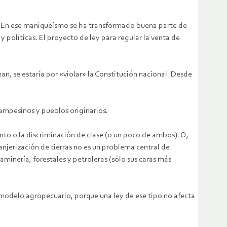
o. En ese maniqueísmo se ha transformado buena parte de
políticas. El proyecto de ley para regular la venta de
an, se estaría por «violar» la Constitución nacional. Desde
campesinos y pueblos originarios.
ento o la discriminación de clase (o un poco de ambos). O,
anjerización de tierras no es un problema central de
minería, forestales y petroleras (sólo sus caras más
 modelo agropecuario, porque una ley de ese tipo no afecta