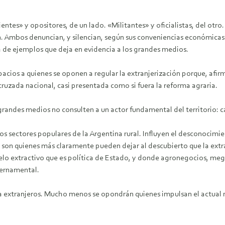
tes» y opositores, de un lado. «Militantes» y oficialistas, del otr
Ambos denuncian, y silencian, según sus conveniencias económicas y 
sta de ejemplos que deja en evidencia a los grandes medios.
pacios a quienes se oponen a regular la extranjerización porque, afirm
cruzada nacional, casi presentada como si fuera la reforma agraria.
s grandes medios no consulten a un actor fundamental del territorio: 
 los sectores populares de la Argentina rural. Influyen el desconocimi
s son quienes más claramente pueden dejar al descubierto que la extr
delo extractivo que es política de Estado, y donde agronegocios, mega
ernamental.
s a extranjeros. Mucho menos se opondrán quienes impulsan el actual