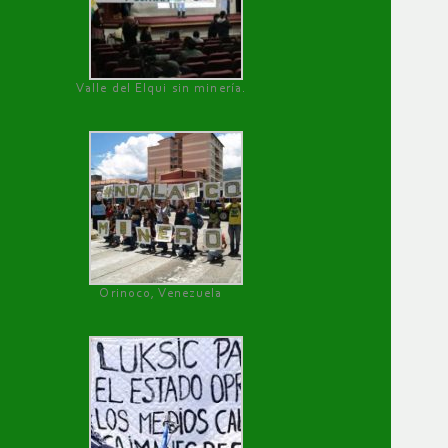
Valle del Elqui sin minería.
Orinoco, Venezuela