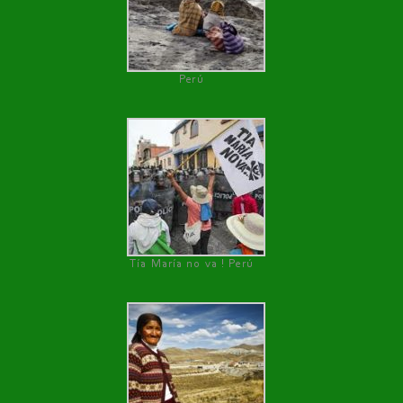
Perú
Tía María no va ! Perú