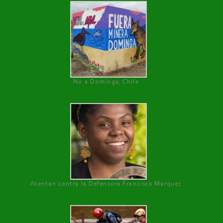
No a Dominga, Chile
Atentan contra la Defensora Francisca Márquez