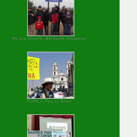
No a la minería , Bariloche, Argentina
PUEBLA, Pue, 27 Enero