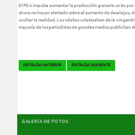
El PEA impulsa aumentar la producción granaria un 60 por c
ahora no hayan alertado sobre el aumento de desalojos, d
ocultar la realidad. Los «daños colaterales» de la «Argenti
mayoría de los periodistas de grandes medios publicitan 
Navegador
ENTRADA ANTERIOR
ENTRADA SIGUIENTE
de
artículos
GALERÌA DE FOTOS