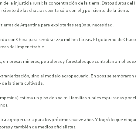
 de la injusticia rural: la concentración de la tierra. Datos duros del
r ciento de las chacras cuenta sólo con el 3 por ciento de la tierra.
tierras de Argentina para explotarlas según su necesidad.
rdo con China para sembrar 240 mil hectáreas. El gobierno de Chaco
áreas del Impenetrable.
, empresas mineras, petroleras y forestales que controlan amplias ex
xtranjerización, sino el modelo agropecuario. En 2001 se sembraron e
 de la tierra cultivada.
sina) estima un piso de 200 mil familias rurales expulsadas por el a
inos.
tica agropecuaria para los próximos nueve años. Y logró lo que ningun
tores y también de medios oficialistas.