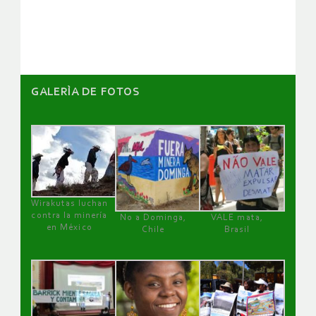
artículos
GALERÌA DE FOTOS
Wirakutas luchan
contra la minería
No a Dominga,
VALE mata,
en México
Chile
Brasil