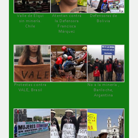
Valle de Elqui
Atentan contra
Defensoras de
sin minería.
la Defensora
Bolivia
Chile
Francisca
Márquez
Protestas contra
No a la minería ,
VALE, Brasil
Bariloche,
Argentina