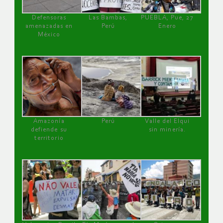
Defensoras
Las Bambas,
PUEBLA, Pue, 27
amenazadas en
Perú
Enero
México
Amazonía
Perú
Valle del Elqui
defiende su
sin minería.
territorio