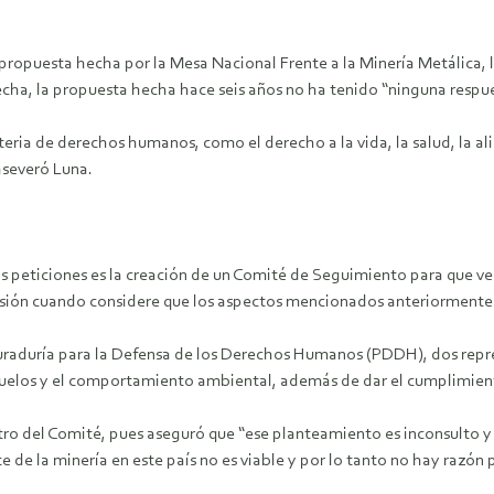
ropuesta hecha por la Mesa Nacional Frente a la Minería Metálica, l
echa, la propuesta hecha hace seis años no ha tenido “ninguna respue
ria de derechos humanos, como el derecho a la vida, la salud, la a
aseveró Luna.
s peticiones es la creación de un Comité de Seguimiento para que ver
nsión cuando considere que los aspectos mencionados anteriormente
duría para la Defensa de los Derechos Humanos (PDDH), dos repres
 suelos y el comportamiento ambiental, además de dar el cumplimien
ro del Comité, pues aseguró que “ese planteamiento es inconsulto y
 de la minería en este país no es viable y por lo tanto no hay razón 