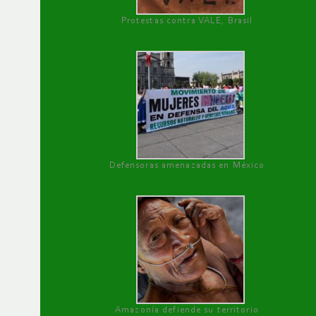
Protestas contra VALE, Brasil
Defensoras amenazadas en México
Amazonía defiende su territorio