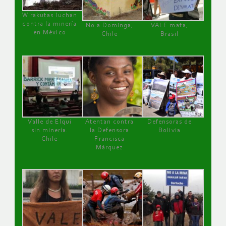
Wirakutas luchan
contra la minería
No a Dominga,
VALE mata,
en México
Chile
Brasil
Valle de Elqui
Atentan contra
Defensoras de
sin minería.
la Defensora
Bolivia
Chile
Francisca
Márquez