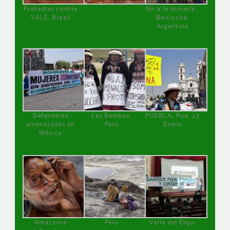
Protestas contra
No a la minería ,
VALE, Brasil
Bariloche,
Argentina
Defensoras
Las Bambas,
PUEBLA, Pue, 27
amenazadas en
Perú
Enero
México
Amazonía
Perú
Valle del Elqui