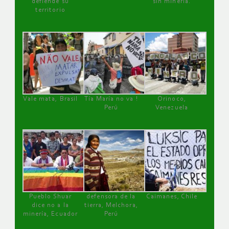
defiende su
sin minería.
territorio
Vale mata, Brasil
Tía María no va !
Orinoco,
Perú
Venezuela
Pueblo Shuar
defensora de la
Caimanes, Chile
dice no a la
tierra, Melchora,
minería, Ecuador
Perú