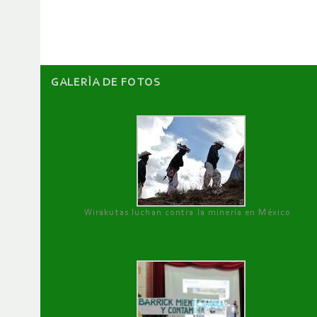
artículos
GALERÌA DE FOTOS
Wirakutas luchan contra la minería en México