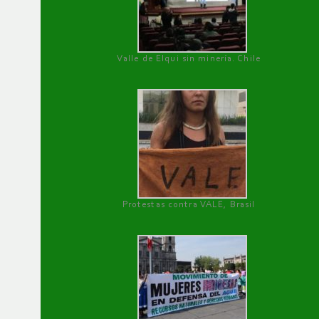
Valle de Elqui sin minería. Chile
Protestas contra VALE, Brasil