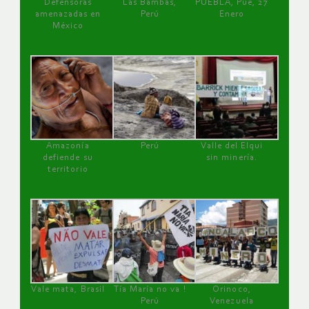
Defensoras
Las Bambas,
PUEBLA, Pue, 27
amenazadas en
Perú
Enero
México
Amazonía
Perú
Valle del Elqui
defiende su
sin minería.
territorio
Vale mata, Brasil
Tía María no va !
Orinoco,
Perú
Venezuela