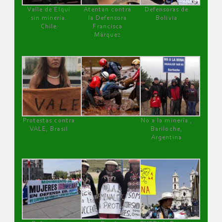
Valle de Elqui
Atentan contra
Defensoras de
sin minería.
la Defensora
Bolivia
Chile
Francisca
Márquez
Protestas contra
No a la minería ,
VALE, Brasil
Bariloche,
Argentina