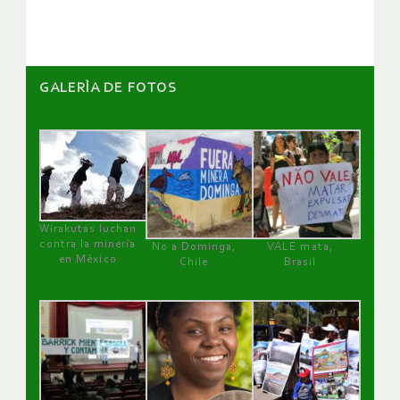
artículos
GALERÌA DE FOTOS
Wirakutas luchan
contra la minería
No a Dominga,
VALE mata,
en México
Chile
Brasil