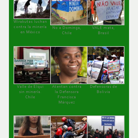
Wirakutas luchan
contra la minería
No a Dominga,
VALE mata,
en México
Chile
Brasil
Valle de Elqui
Atentan contra
Defensoras de
sin minería.
la Defensora
Bolivia
Chile
Francisca
Márquez