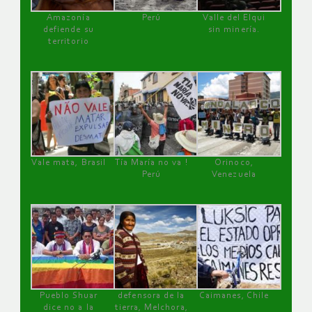
Amazonía
Perú
Valle del Elqui
defiende su
sin minería.
territorio
Vale mata, Brasil
Tía María no va !
Orinoco,
Perú
Venezuela
Pueblo Shuar
defensora de la
Caimanes, Chile
dice no a la
tierra, Melchora,