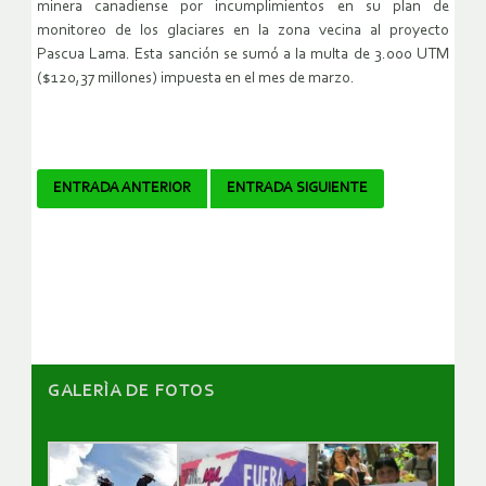
minera canadiense por incumplimientos en su plan de
monitoreo de los glaciares en la zona vecina al proyecto
Pascua Lama. Esta sanción se sumó a la multa de 3.000 UTM
($120,37 millones) impuesta en el mes de marzo.
Navegador
ENTRADA ANTERIOR
ENTRADA SIGUIENTE
de
artículos
GALERÌA DE FOTOS