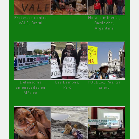
Protestas contra
No a la minería ,
VALE, Brasil
Bariloche,
Argentina
Defensoras
Las Bambas,
PUEBLA, Pue, 27
amenazadas en
Perú
Enero
México