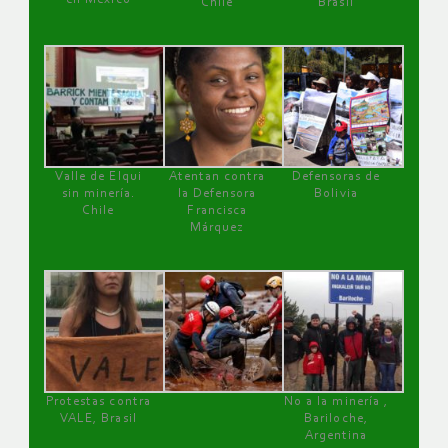
Chile
Brasil
Valle de Elqui
Atentan contra
Defensoras de
sin minería.
la Defensora
Bolivia
Chile
Francisca
Márquez
Protestas contra
No a la minería ,
VALE, Brasil
Bariloche,
Argentina