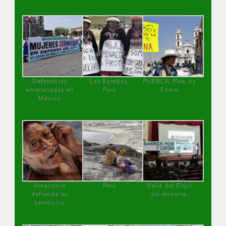
Defensoras
Las Bambas,
PUEBLA, Pue, 27
amenazadas en
Perú
Enero
México
Amazonía
Perú
Valle del Elqui
defiende su
sin minería.
territorio