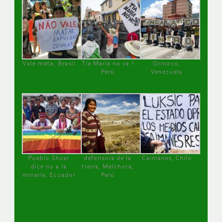
Vale mata, Brasil
Tía María no va !
Orinoco,
Perú
Venezuela
Pueblo Shuar
defensora de la
Caimanes, Chile
dice no a la
tierra, Melchora,
minería, Ecuador
Perú