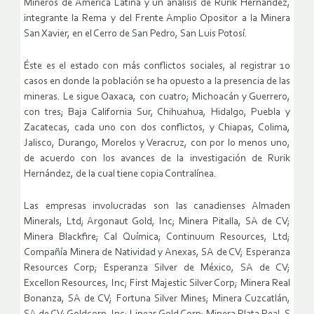
Mineros de América Latina y un análisis de Rurik Hernández,
integrante la Rema y del Frente Amplio Opositor a la Minera
San Xavier, en el Cerro de San Pedro, San Luis Potosí.
Éste es el estado con más conflictos sociales, al registrar 10
casos en donde la población se ha opuesto a la presencia de las
mineras. Le sigue Oaxaca, con cuatro; Michoacán y Guerrero,
con tres; Baja California Sur, Chihuahua, Hidalgo, Puebla y
Zacatecas, cada uno con dos conflictos, y Chiapas, Colima,
Jalisco, Durango, Morelos y Veracruz, con por lo menos uno,
de acuerdo con los avances de la investigación de Rurik
Hernández, de la cual tiene copia Contralínea.
Las empresas involucradas son las canadienses Almaden
Minerals, Ltd; Argonaut Gold, Inc; Minera Pitalla, SA de CV;
Minera Blackfire; Cal Química; Continuum Resources, Ltd;
Compañía Minera de Natividad y Anexas, SA de CV; Esperanza
Resources Corp; Esperanza Silver de México, SA de CV;
Excellon Resources, Inc; First Majestic Silver Corp; Minera Real
Bonanza, SA de CV; Fortuna Silver Mines; Minera Cuzcatlán,