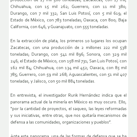
producción de 27 mil 560 toneladas; Zacatecas, con 17 mil;
Chihuahua, con 15 mil 262; Guerrero, con 11 mil 380;
Durango, con 7 mil 332; San Luis Potosí, con 5 mil 619; el
Estado de México, con 783 toneladas; Oaxaca, con 800; Baja
California, con 646, y Guanajuato, con 555 toneladas.
En la extracción de plata, los primeros 10 lugares los ocupan
Zacatecas, con una producción de 2 millones 222 mil 538
toneladas; Durango, con 541 mil 896; Sonora, con 329 mil
246; el Estado de México, con 158 mil 731; San Luis Potosí, con
162 mil 84; Chihuahua, con 134 mil 452; Oaxaca, con 85 mil
785; Guerrero, con 59 mil 268; Aguascalientes, con 51 mil 407
toneladas, y Jalisco, con 50 mil 884 toneladas.
En entrevista, el investigador Rurik Hernández indica que el
panorama actual de la minería en México es muy oscuro. Ello,
“por la cantidad de proyectos, el saqueo, las leyes reformadas
y sus iniciativas, entre otras, que nos quitaría mecanismos de
defensa a las comunidades, organizaciones y pueblos”.
Ante este panorama, una de las formas de defensa que se ha