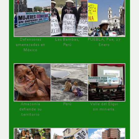
Defensoras
Las Bambas,
PUEBLA, Pue, 27
amenazadas en
Perú
Enero
México
Amazonía
Perú
Valle del Elqui
defiende su
sin minería.
territorio