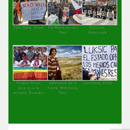
Vale mata, Brasil
Tía María no va !
Orinoco,
Perú
Venezuela
Pueblo Shuar
defensora de la
Caimanes, Chile
dice no a la
tierra, Melchora,
minería, Ecuador
Perú