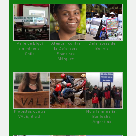
Valle de Elqui
Atentan contra
Defensoras de
sin minería.
la Defensora
Bolivia
Chile
Francisca
Márquez
Protestas contra
No a la minería ,
VALE, Brasil
Bariloche,
Argentina