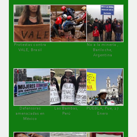
Protestas contra
No a la minería ,
VALE, Brasil
Bariloche,
Argentina
Defensoras
Las Bambas,
PUEBLA, Pue, 27
amenazadas en
Perú
Enero
México