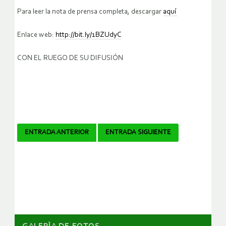
Para leer la nota de prensa completa, descargar
aquí
Enlace web:
http://bit.ly/1BZUdyC
CON EL RUEGO DE SU DIFUSIÓN
Navegador
ENTRADA ANTERIOR
ENTRADA SIGUIENTE
de
artículos