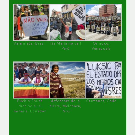
Vale mata, Brasil
Tía María no va !
Orinoco,
Perú
Venezuela
Pueblo Shuar
defensora de la
Caimanes, Chile
dice no a la
tierra, Melchora,
minería, Ecuador
Perú