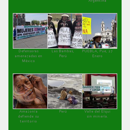
Argentina
Defensoras
Las Bambas,
PUEBLA, Pue, 27
amenazadas en
Perú
Enero
México
Amazonía
Perú
Valle del Elqui
defiende su
sin minería.
territorio