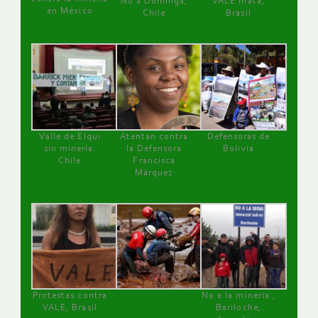
No a Dominga,
VALE mata,
en México
Chile
Brasil
Valle de Elqui
Atentan contra
Defensoras de
sin minería.
la Defensora
Bolivia
Chile
Francisca
Márquez
Protestas contra
No a la minería ,
VALE, Brasil
Bariloche,