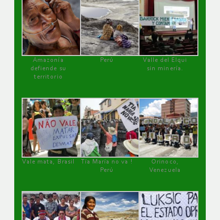
Amazonía
Perú
Valle del Elqui
defiende su
sin minería.
territorio
Vale mata, Brasil
Tía María no va !
Orinoco,
Perú
Venezuela