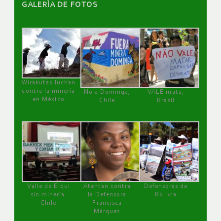
GALERÌA DE FOTOS
Wirakutas luchan
contra la minería
No a Dominga,
VALE mata,
en México
Chile
Brasil
Valle de Elqui
Atentan contra
Defensoras de
sin minería.
la Defensora
Bolivia
Chile
Francisca
Márquez