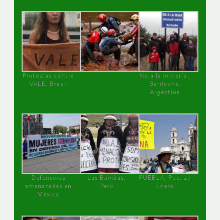
Protestas contra
No a la minería ,
VALE, Brasil
Bariloche,
Argentina
Defensoras
Las Bambas,
PUEBLA, Pue, 27
amenazadas en
Perú
Enero
México