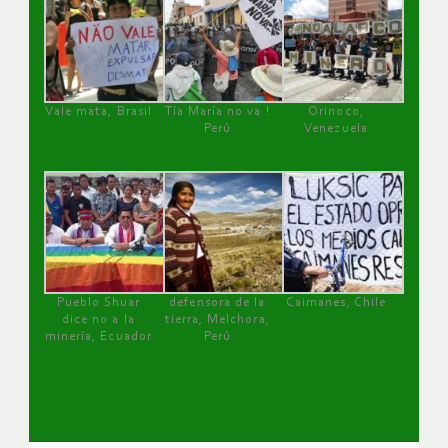
Vale mata, Brasil
Tía María no va !
Orinoco,
Perú
Venezuela
Pueblo Shuar
defensora de la
Caimanes, Chile
dice no a la
tierra, Melchora,
minería, Ecuador
Perú