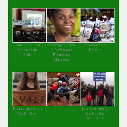
Valle de Elqui
Atentan contra
Defensoras de
sin minería.
la Defensora
Bolivia
Chile
Francisca
Márquez
Protestas contra
No a la minería ,
VALE, Brasil
Bariloche,
Argentina