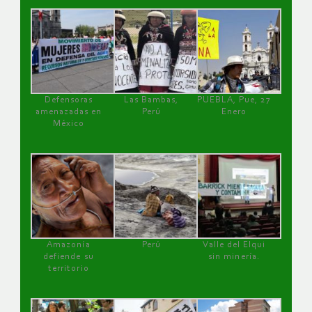
Defensoras
Las Bambas,
PUEBLA, Pue, 27
amenazadas en
Perú
Enero
México
Amazonía
Perú
Valle del Elqui
defiende su
sin minería.
territorio