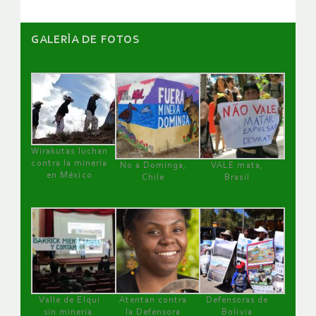
GALERÌA DE FOTOS
Wirakutas luchan
contra la minería
No a Dominga,
VALE mata,
en México
Chile
Brasil
Valle de Elqui
Atentan contra
Defensoras de
sin minería.
la Defensora
Bolivia