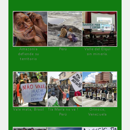
Amazonía
Perú
Valle del Elqui
defiende su
sin minería.
territorio
Vale mata, Brasil
Tía María no va !
Orinoco,
Perú
Venezuela