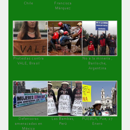
Chile
Francisca
Márquez
Protestas contra
No a la minería ,
VALE, Brasil
Bariloche,
Argentina
Defensoras
Las Bambas,
PUEBLA, Pue, 27
amenazadas en
Perú
Enero
México